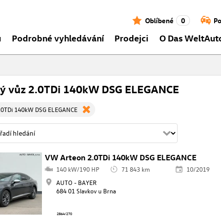
Oblíbené
0
Po
ů
Podrobné vyhledávání
Prodejci
O Das WeltAut
tý vůz 2.0TDi 140kW DSG ELEGANCE
.0TDi 140kW DSG ELEGANCE
VW Arteon 2.0TDi 140kW DSG ELEGANCE
140 kW/190 HP
71 843 km
10/2019
AUTO - BAYER
684 01 Slavkov u Brna
2864/270