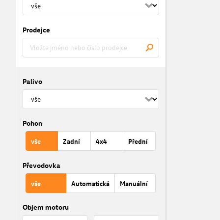
Prodejce
Palivo
Pohon
vše
Zadní
4x4
Přední
Převodovka
vše
Automatická
Manuální
Objem motoru