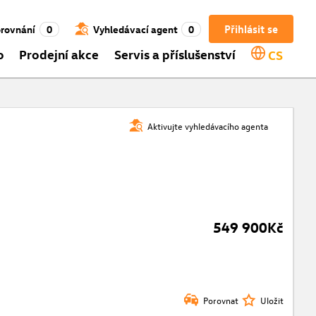
Přihlásit se
rovnání
0
Vyhledávací agent
0
o
Prodejní akce
Servis a příslušenství
CS
Aktivujte vyhledávacího agenta
549 900Kč
Porovnat
Uložit