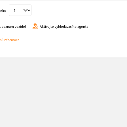
ánku
t seznam vozidel
Aktivujte vyhledávacího agenta
vní informace