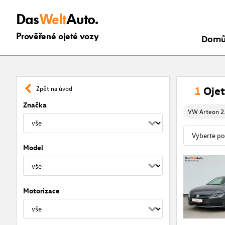
Das
Welt
Auto.
Prověřené ojeté vozy
Dom
1
Oje
Zpět na úvod
Značka
VW Arteon 2
Model
Motorizace