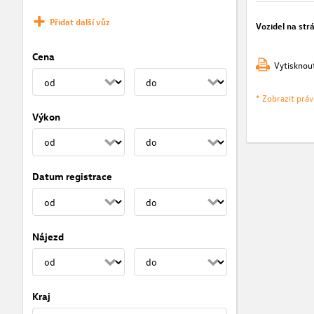
Přidat další vůz
Vozidel na str
Cena
Vytisknou
* Zobrazit prá
Výkon
Datum registrace
Nájezd
Kraj