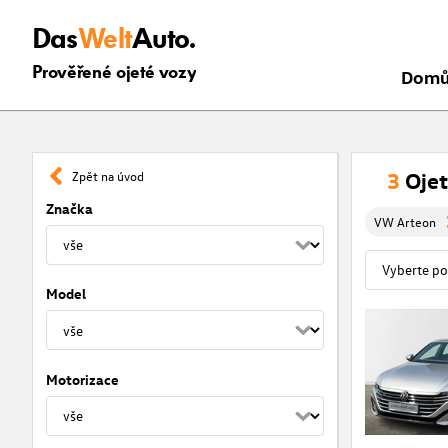
Das
Welt
Auto.
Prověřené ojeté vozy
Dom
3
Ojet
Zpět na úvod
Značka
VW Arteon
Model
Motorizace