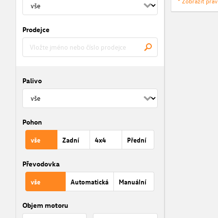
* Zobrazit prá
Prodejce
Palivo
Pohon
vše
Zadní
4x4
Přední
Převodovka
vše
Automatická
Manuální
Objem motoru