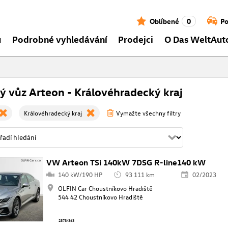
Oblíbené
0
Po
ů
Podrobné vyhledávání
Prodejci
O Das WeltAut
ý vůz Arteon - Královéhradecký kraj
Královéhradecký kraj
Vymažte všechny filtry
VW Arteon TSi 140kW 7DSG R-line140 kW
140 kW/190 HP
93 111 km
02/2023
OLFIN Car Choustníkovo Hradiště
544 42 Choustníkovo Hradiště
2373/363