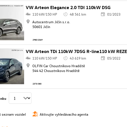
VW Arteon Elegance 2.0 TDI 110kW DSG
110 kW/150 HP
48 561 km
01/2023
Autocentrum Jičín s.r.o.
50601 Jičín
2980/2069
VW Arteon TDi 110kW 7DSG R-line110 kW REZ
110 kW/150 HP
43 619 km
05/2022
OLFIN Car Choustníkovo Hradiště
544 42 Choustníkovo Hradiště
2373/380
ánku
t seznam vozidel
Aktivujte vyhledávacího agenta