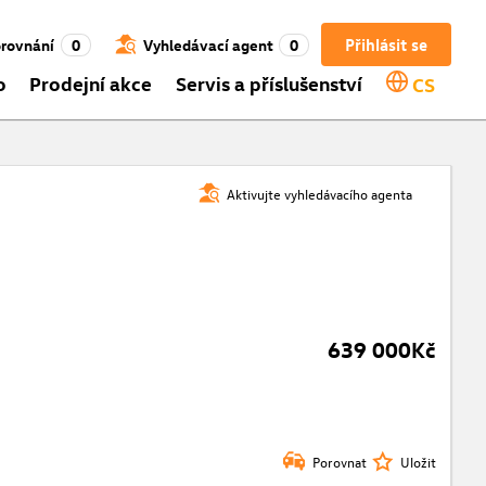
Přihlásit se
rovnání
0
Vyhledávací agent
0
o
Prodejní akce
Servis a příslušenství
CS
Aktivujte vyhledávacího agenta
639 000Kč
Porovnat
Uložit