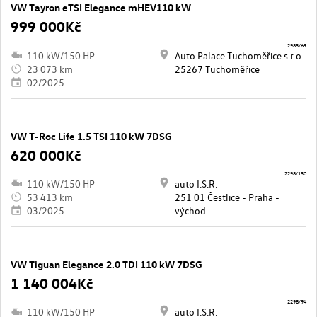
VW Tayron eTSI Elegance mHEV110 kW
999 000Kč
2983/69
110 kW/150 HP
Auto Palace Tuchoměřice s.r.o.
23 073 km
25267 Tuchoměřice
02/2025
VW T-Roc Life 1.5 TSI 110 kW 7DSG
620 000Kč
2298/130
110 kW/150 HP
auto I.S.R.
53 413 km
251 01 Čestlice - Praha -
03/2025
východ
VW Tiguan Elegance 2.0 TDI 110 kW 7DSG
1 140 004Kč
2298/94
110 kW/150 HP
auto I.S.R.