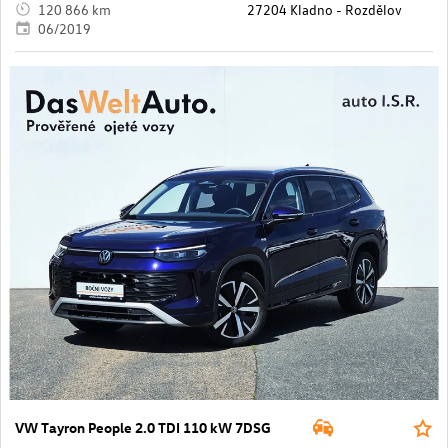
120 866 km
27204 Kladno - Rozdělov
06/2019
VW Tayron People 2.0 TDI 110 kW 7DSG