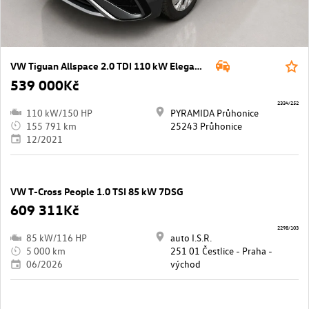
VW Tiguan Allspace 2.0 TDI 110 kW Elegance 7DSG
539 000Kč
2334/252
110 kW/150 HP
PYRAMIDA Průhonice
155 791 km
25243 Průhonice
12/2021
VW T-Cross People 1.0 TSI 85 kW 7DSG
609 311Kč
2298/103
85 kW/116 HP
auto I.S.R.
5 000 km
251 01 Čestlice - Praha -
06/2026
východ