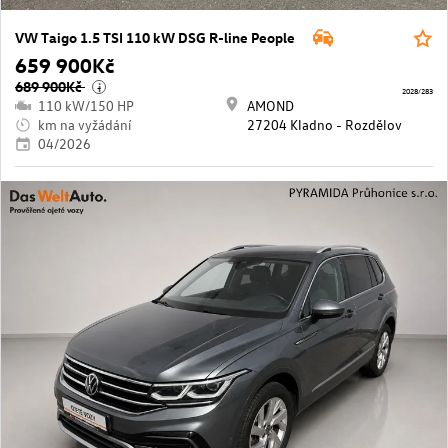
VW Taigo 1.5 TSI 110 kW DSG R-line People
659 900Kč
689 900Kč
i
2028/283
110 kW/150 HP
AMOND
km na vyžádání
27204 Kladno - Rozdělov
04/2026