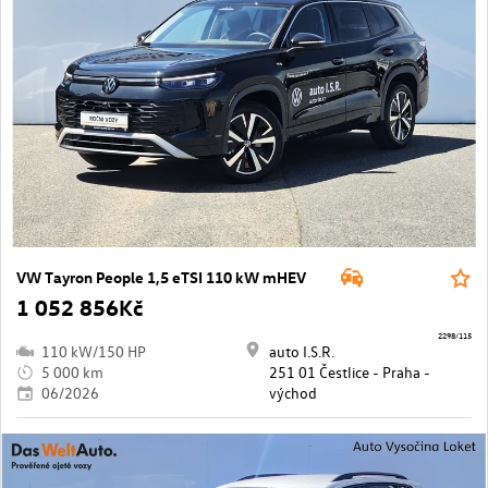
VW Tayron People 1,5 eTSI 110 kW mHEV
1 052 856Kč
2298/115
110 kW/150 HP
auto I.S.R.
5 000 km
251 01 Čestlice - Praha -
06/2026
východ