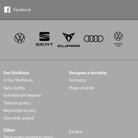
Facebook
Das WeltAuto
Navigace a kontakty
O Das WeltAuto
Kontakty
Naše služby
Mapa stránek
Vyhledávání dealera
Tiskové zprávy
Nejčastější dotazy
Slovníček pojmů
Zákon
Kariéra
Zpracování osobních údajů