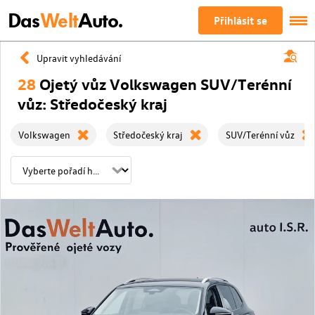
Das
Welt
Auto.
Přihlásit se
Upravit vyhledávání
28
Ojetý vůz Volkswagen SUV/Terénní
vůz: Středočeský kraj
Volkswagen
Středočeský kraj
SUV/Terénní vůz