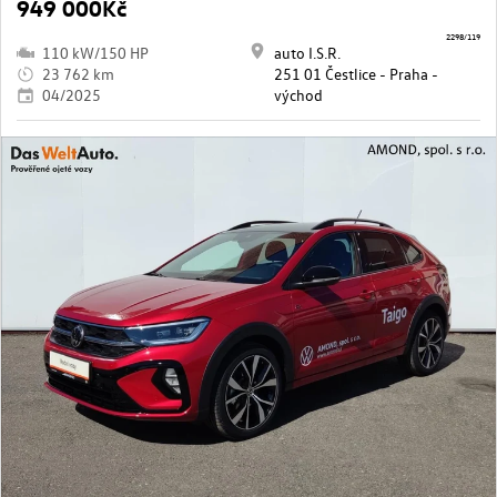
949 000Kč
2298/119
110 kW/150 HP
auto I.S.R.
23 762 km
251 01 Čestlice - Praha -
04/2025
východ