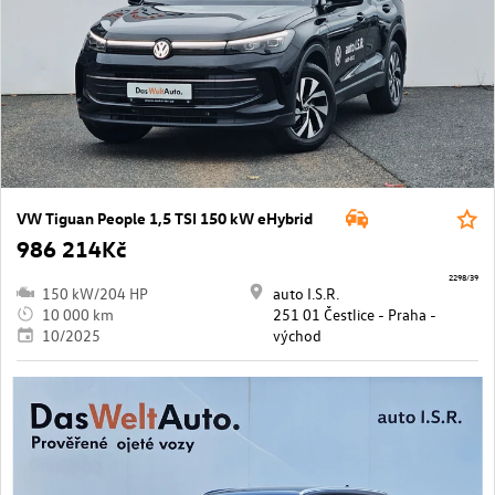
VW Tiguan People 1,5 TSI 150 kW eHybrid
986 214Kč
2298/39
150 kW/204 HP
auto I.S.R.
10 000 km
251 01 Čestlice - Praha -
10/2025
východ