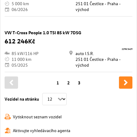
5 000 km
251 01 Čestlice - Praha -
06/2026
východ
VW T-Cross People 1.0 TSI 85 kW 7DSG
612 246Kč
2298/3429
85 kW/116 HP
auto I.S.R.
11 000 km
251 01 Čestlice - Praha -
05/2025
východ
1
2
3
Vozidel na stránku
Vytisknout seznam vozidel
Aktivujte vyhledávacího agenta