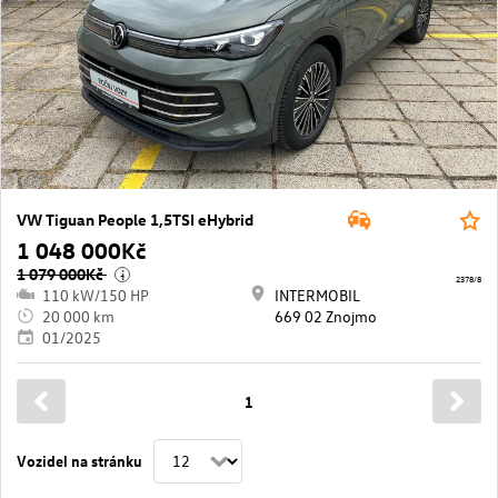
VW Tiguan People 1,5TSI eHybrid
1 048 000Kč
1 079 000Kč
i
2378/8
110 kW/150 HP
INTERMOBIL
20 000 km
669 02 Znojmo
01/2025
1
Vozidel na stránku