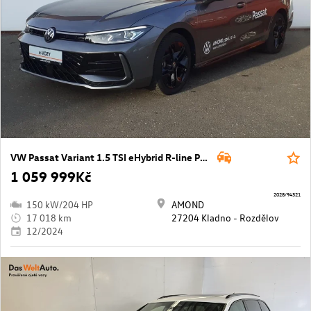
VW Passat Variant 1.5 TSI eHybrid R-line People
1 059 999Kč
2028/94321
150 kW/204 HP
AMOND
17 018 km
27204 Kladno - Rozdělov
12/2024