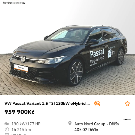
VW Passat Variant 1.5 TSI 130kW eHybrid DSG R-Line People
959 900Kč
2763/49
130 kW/177 HP
Auto Nord Group - Děčín
14 215 km
405 02 Děčín