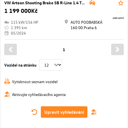
VW Arteon Shooting Brake SB R-Line 1.4 TSI 115 / 160 kW eHybrid DSG6
1 199 000Kč
2289/43919
115 kW/156 HP
AUTO PODBABSKÁ
1 395 km
160 00 Praha 6
05/2024
1
Vozidel na stránku
Vytisknout seznam vozidel
Aktivujte vyhledávacího agenta
Upravit vyhledávání