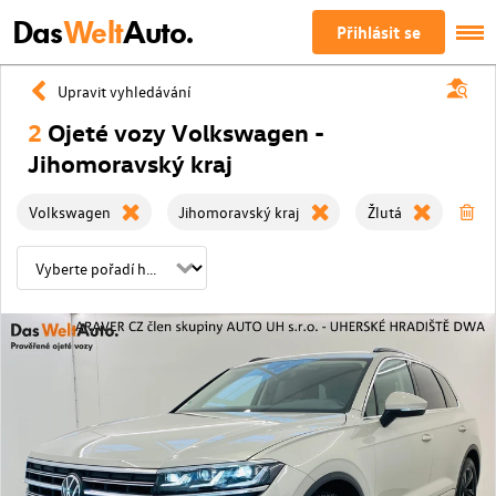
Das
Welt
Auto.
Přihlásit se
Upravit vyhledávání
2
Ojeté vozy Volkswagen -
Jihomoravský kraj
Volkswagen
Jihomoravský kraj
Žlutá
Vy