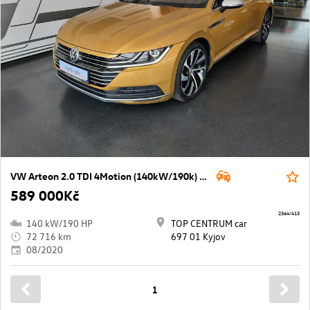
VW Arteon 2.0 TDI 4Motion (140kW/190k) DSG
589 000Kč
2364/413
140 kW/190 HP
TOP CENTRUM car
72 716 km
697 01 Kyjov
08/2020
1