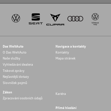
Das WeltAuto
Navigace a kontakty
O Das WeltAuto
Kontakty
Naše služby
Mapa stránek
Vyhledávání dealera
Tiskové zprávy
Nejčastější dotazy
Slovníček pojmů
Zákon
Kariéra
Zpracování osobních údajů
Přímé hledání