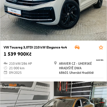
VW Touareg 3,0TDI 210 kW Elegance 4x4
1 539 900Kč
2423/381
210 kW/286 HP
ARAVER CZ - UHERSKÉ
21 000 km
HRADIŠTĚ DWA
09/2025
68601 Uherské Hradiště