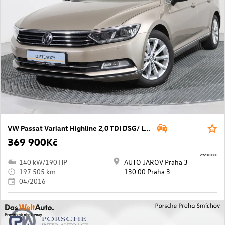
VW Passat Variant Highline 2,0 TDI DSG/ LED, ACC
369 900Kč
2923/2080
140 kW/190 HP
AUTO JAROV Praha 3
197 505 km
130 00 Praha 3
04/2016