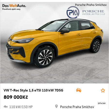
VW T-Roc Style 1,5 eTSI 110 kW 7DSG
809 000Kč
2074/243
110 kW/150 HP
Porsche Praha Smíchov