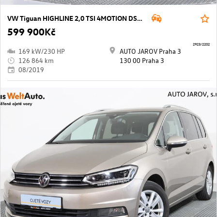
VW Tiguan HIGHLINE 2,0 TSI 4MOTION DSG/ TAŽNÉ Z.,LED, ACC, VIRT.PEDÁL...
599 900Kč
2923/2202
169 kW/230 HP
AUTO JAROV Praha 3
126 864 km
130 00 Praha 3
08/2019