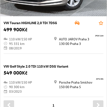
VW Touran HIGHLINE 2,0 TDI 7DSG
499 900Kč
2923/1164
110 kW/150 HP
AUTO JAROV Praha 3
95 331 km
130 00 Praha 3
08/2019
VW Golf Style 2.0 TDI 110 kW DSG Variant
549 000Kč
2074/281
110 kW/150 HP
Porsche Praha Smíchov
90 300 km
150 00 Praha 5
03/2023
1