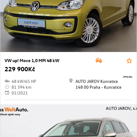
VW up! Move 1,0 MPI 48 kW
229 900Kč
2995/801
48 kW/65 HP
AUTO JAROV Kunratice
81 394 km
148 00 Praha - Kunratice
01/2021