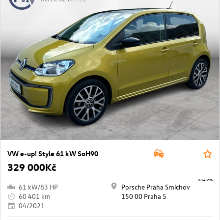
VW e-up! Style 61 kW SoH90
329 000Kč
2074/296
61 kW/83 HP
Porsche Praha Smíchov
60 401 km
150 00 Praha 5
04/2021