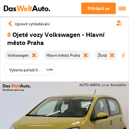
Das
Welt
Auto.
Přihlásit se
Upravit vyhledávání
8
Ojeté vozy Volkswagen - Hlavní
město Praha
Volkswagen
Hlavní město Praha
Žlutá
V