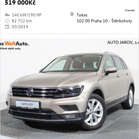
519 000Kč
2716/465
140 kW/190 HP
Tukas
82 752 km
102 00 Praha 10 - Štěrboholy
03/2019