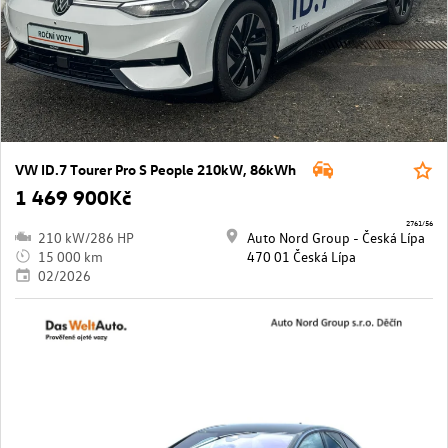
VW ID.7 Tourer Pro S People 210kW, 86kWh
1 469 900Kč
2761/56
210 kW/286 HP
Auto Nord Group - Česká Lípa
15 000 km
470 01 Česká Lípa
02/2026