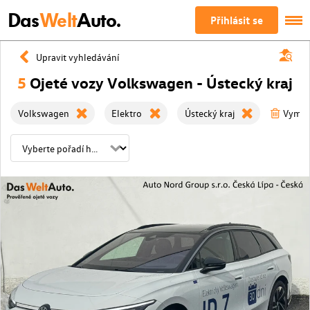
Das
Welt
Auto.
Přihlásit se
Upravit vyhledávání
5
Ojeté vozy Volkswagen - Ústecký kraj
Volkswagen
Elektro
Ústecký kraj
Vymažt