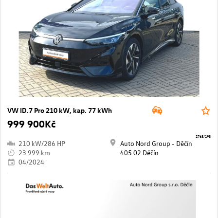
VW ID.7 Pro 210 kW, kap. 77 kWh
999 900Kč
2763/193
210 kW/286 HP
Auto Nord Group - Děčín
23 999 km
405 02 Děčín
04/2024