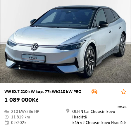
VW ID.7 210 kW kap. 77kWh210 kW PRO
1 089 000Kč
2373/451
210 kW/286 HP
OLFIN Car Choustníkovo
11 819 km
Hradiště
02/2025
544 42 Choustníkovo Hradiště