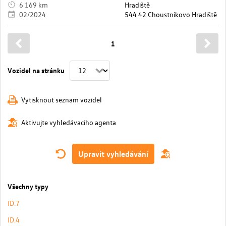
6 169 km
Hradiště
02/2024
544 42 Choustníkovo Hradiště
1
Vozidel na stránku
Vytisknout seznam vozidel
Aktivujte vyhledávacího agenta
Upravit vyhledávání
Všechny typy
ID.7
ID.4