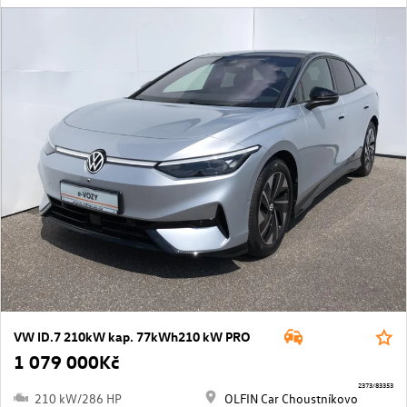
VW ID.7 210kW kap. 77kWh210 kW PRO
1 079 000Kč
2373/83353
210 kW/286 HP
OLFIN Car Choustníkovo