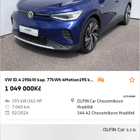
VW ID.4 195kW kap. 77kWh 4Motion195 kW PRO PERFORMANCE
1 049 000Kč
2373/83389
195 kW/265 HP
OLFIN Car Choustníkovo
7 060 km
Hradiště
02/2024
544 42 Choustníkovo Hradiště