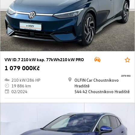
VW ID.7 210 kW kap. 77kWh210 kW PRO
1 079 000Kč
2373/302
210 kW/286 HP
OLFIN Car Choustníkovo
19 886 km
Hradiště
02/2024
544 42 Choustníkovo Hradiště