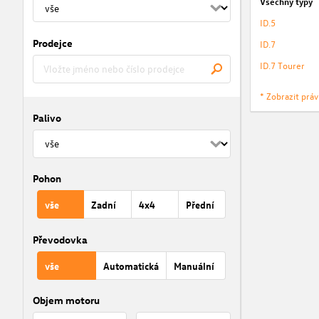
Všechny typy
ID.5
Prodejce
ID.7
ID.7 Tourer
* Zobrazit prá
Palivo
Pohon
vše
Zadní
4x4
Přední
Převodovka
vše
Automatická
Manuální
Objem motoru