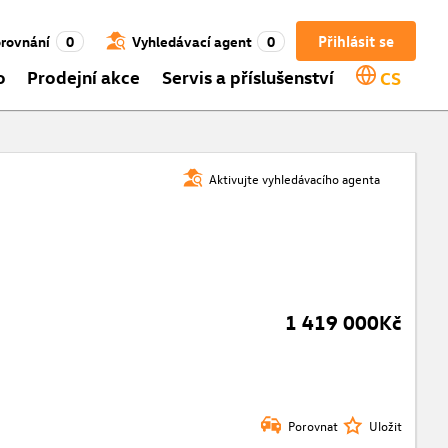
Přihlásit se
rovnání
0
Vyhledávací agent
0
o
Prodejní akce
Servis a příslušenství
CS
Aktivujte vyhledávacího agenta
1 419 000Kč
Porovnat
Uložit