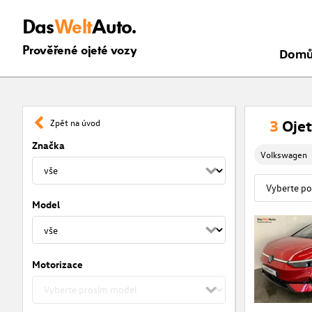
Das
Welt
Auto.
Prověřené ojeté vozy
Dom
3
Ojet
Zpět na úvod
Značka
Volkswagen
Model
Motorizace