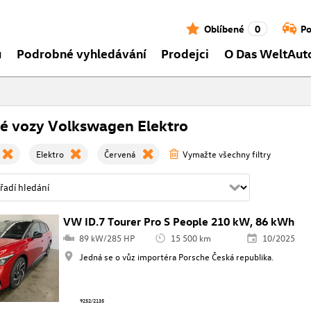
Oblíbené
0
Po
ů
Podrobné vyhledávání
Prodejci
O Das WeltAut
é vozy Volkswagen Elektro
Elektro
Červená
Vymažte všechny filtry
VW ID.7 Tourer Pro S People 210 kW, 86 kWh
89 kW/285 HP
15 500 km
10/2025
Jedná se o vůz importéra Porsche Česká republika.
9252/2135