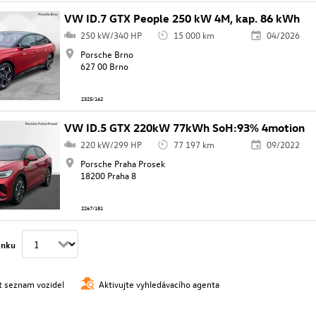
VW ID.7 GTX People 250 kW 4M, kap. 86 kWh
250 kW/340 HP
15 000 km
04/2026
Porsche Brno
627 00 Brno
2325/162
VW ID.5 GTX 220kW 77kWh SoH:93% 4motion
220 kW/299 HP
77 197 km
09/2022
Porsche Praha Prosek
18200 Praha 8
2267/181
ánku
t seznam vozidel
Aktivujte vyhledávacího agenta