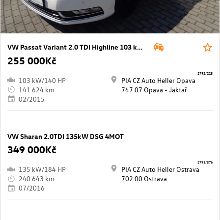
VW Passat Variant 2.0 TDI Highline 103 kW M6F
255 000Kč
2792/223
103 kW/140 HP
PIA CZ Auto Heller Opava
141 624 km
747 07 Opava - Jaktař
02/2015
VW Sharan 2.0TDI 135kW DSG 4MOT
349 000Kč
2791/376
135 kW/184 HP
PIA CZ Auto Heller Ostrava
240 643 km
702 00 Ostrava
07/2016