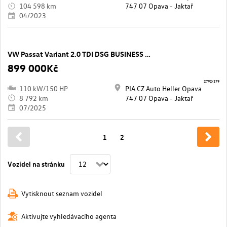
104 598 km
747 07 Opava - Jaktař
04/2023
VW Passat Variant 2.0 TDI DSG BUSINESS 110 KW
899 000Kč
2792/179
110 kW/150 HP
PIA CZ Auto Heller Opava
8 792 km
747 07 Opava - Jaktař
07/2025
1
2
Vozidel na stránku
Vytisknout seznam vozidel
Aktivujte vyhledávacího agenta