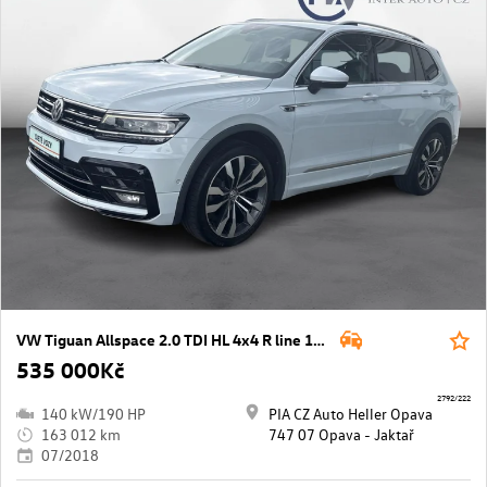
VW Tiguan Allspace 2.0 TDI HL 4x4 R line 140 kW 7DSG
535 000Kč
2792/222
140 kW/190 HP
PIA CZ Auto Heller Opava
163 012 km
747 07 Opava - Jaktař
07/2018