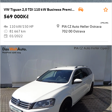
VW Tiguan 2,0 TDI 110 kW Business Premium DSG
569 000Kč
2791/491
110 kW/150 HP
PIA CZ Auto Heller Ostrava
81 667 km
702 00 Ostrava
01/2022