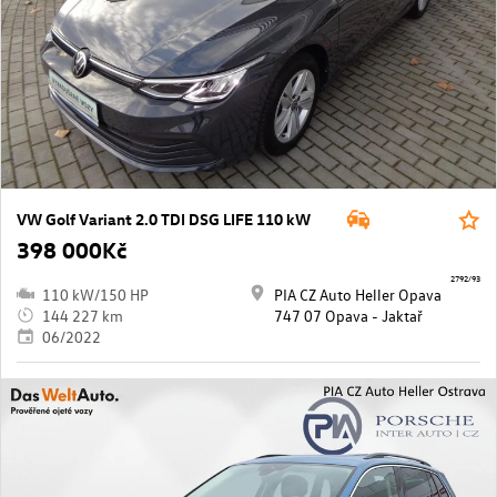
VW Golf Variant 2.0 TDI DSG LIFE 110 kW
398 000Kč
2792/93
110 kW/150 HP
PIA CZ Auto Heller Opava
144 227 km
747 07 Opava - Jaktař
06/2022