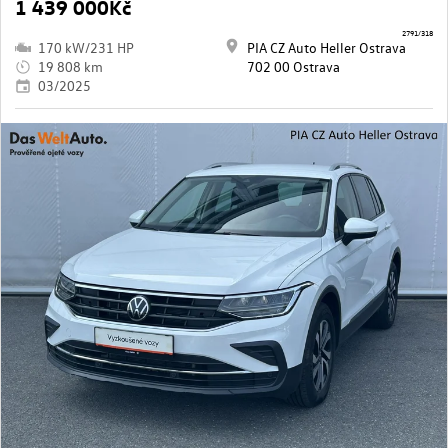
1 439 000Kč
2791/318
170 kW/231 HP
PIA CZ Auto Heller Ostrava
19 808 km
702 00 Ostrava
03/2025