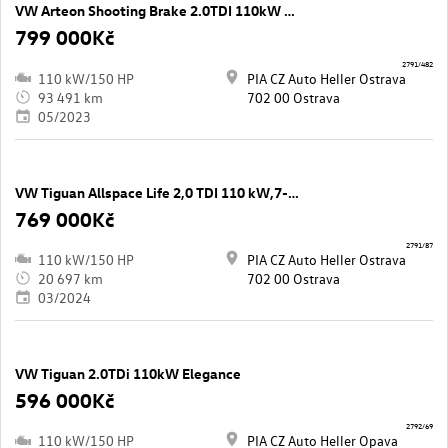
VW Arteon Shooting Brake 2.0TDI 110kW DSG R-LINE
799 000Kč
2791/482
110 kW/150 HP
PIA CZ Auto Heller Ostrava
93 491 km
702 00 Ostrava
05/2023
VW Tiguan Allspace Life 2,0 TDI 110 kW,7-míst
769 000Kč
2791/87
110 kW/150 HP
PIA CZ Auto Heller Ostrava
20 697 km
702 00 Ostrava
03/2024
VW Tiguan 2.0TDi 110kW Elegance
596 000Kč
2792/69
110 kW/150 HP
PIA CZ Auto Heller Opava