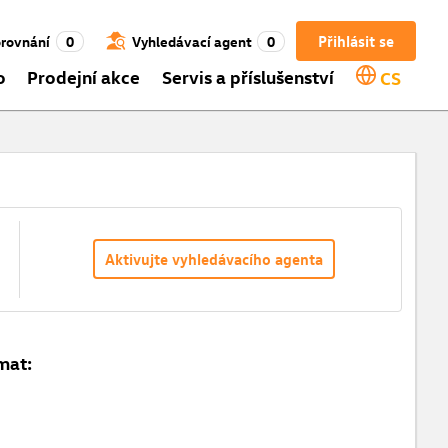
Přihlásit se
rovnání
0
Vyhledávací agent
0
o
Prodejní akce
Servis a příslušenství
CS
Aktivujte vyhledávacího agenta
mat: