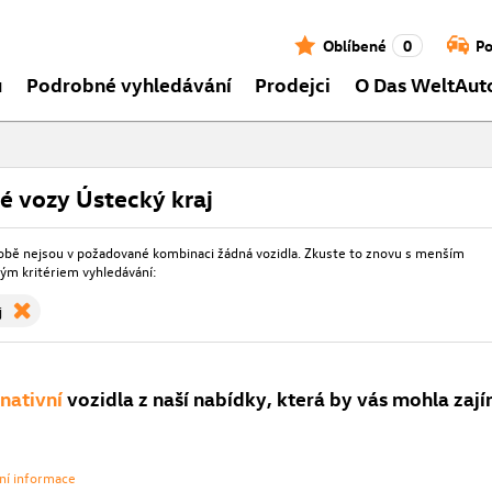
Oblíbené
0
Po
ů
Podrobné vyhledávání
Prodejci
O Das WeltAut
é vozy Ústecký kraj
obě nejsou v požadované kombinaci žádná vozidla. Zkuste to znovu s menším
m kritériem vyhledávání:
j
rnativní
vozidla z naší nabídky, která by vás mohla zají
vní informace