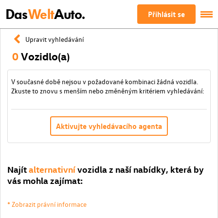
Das
Welt
Auto.
Přihlásit se
Upravit vyhledávání
0
Vozidlo(a)
V současné době nejsou v požadované kombinaci žádná vozidla.
Zkuste to znovu s menším nebo změněným kritériem vyhledávání:
Aktivujte vyhledávacího agenta
Najít
alternativní
vozidla z naší nabídky, která by
vás mohla zajímat:
* Zobrazit právní informace