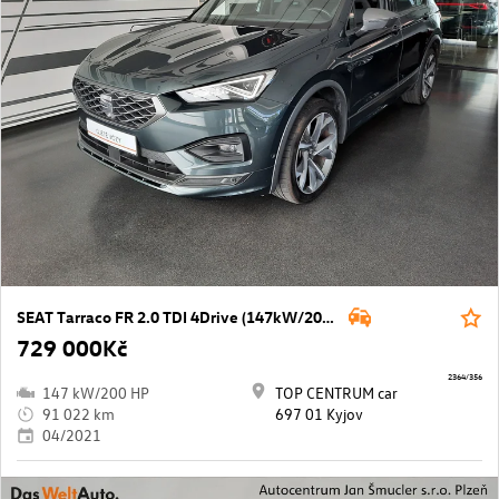
SEAT Tarraco FR 2.0 TDI 4Drive (147kW/200k) DSG, 7 míst
729 000Kč
2364/356
147 kW/200 HP
TOP CENTRUM car
91 022 km
697 01 Kyjov
04/2021