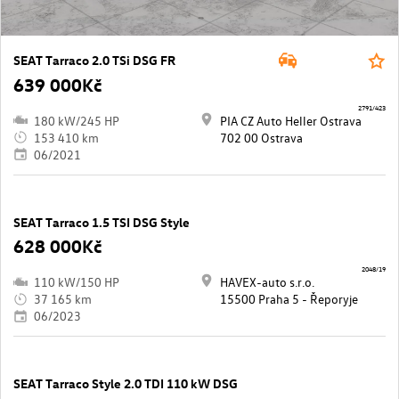
SEAT Tarraco 2.0 TSi DSG FR
639 000Kč
2791/423
180 kW/245 HP
PIA CZ Auto Heller Ostrava
153 410 km
702 00 Ostrava
06/2021
SEAT Tarraco 1.5 TSI DSG Style
628 000Kč
2048/19
110 kW/150 HP
HAVEX-auto s.r.o.
37 165 km
15500 Praha 5 - Řeporyje
06/2023
SEAT Tarraco Style 2.0 TDI 110 kW DSG