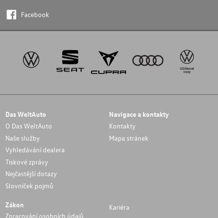
Facebook
Das WeltAuto
Navigace a kontakty
O Das WeltAuto
Kontakty
Naše služby
Mapa stránek
Vyhledávání dealera
Tiskové zprávy
Nejčastější dotazy
Slovníček pojmů
Zákon
Kariéra
Zpracování osobních údajů