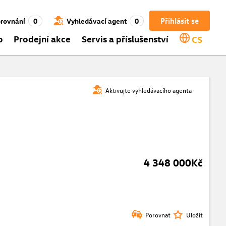
Přihlásit se
rovnání
0
Vyhledávací agent
0
o
Prodejní akce
Servis a příslušenství
CS
Aktivujte vyhledávacího agenta
4 348 000Kč
Porovnat
Uložit