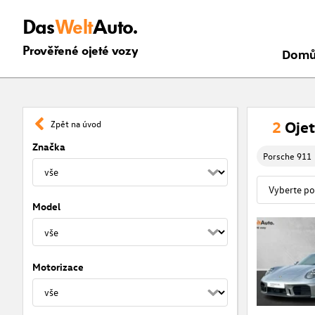
Das
Welt
Auto.
Prověřené ojeté vozy
Dom
2
Ojet
Zpět na úvod
Značka
Porsche 911
Model
Motorizace