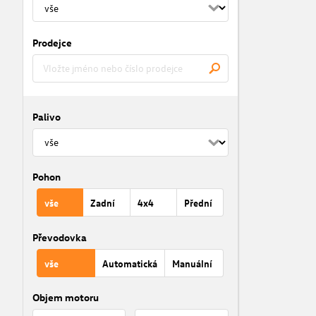
Prodejce
Palivo
Pohon
vše
Zadní
4x4
Přední
Převodovka
vše
Automatická
Manuální
Objem motoru