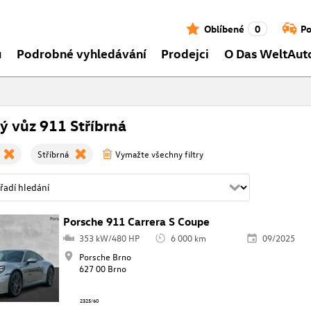
Oblíbené
0
Po
ů
Podrobné vyhledávání
Prodejci
O Das WeltAut
ý vůz 911 Stříbrná
Stříbrná
Vymažte všechny filtry
Porsche 911 Carrera S Coupe
353 kW/480 HP
6 000 km
09/2025
Porsche Brno
627 00 Brno
2325/60