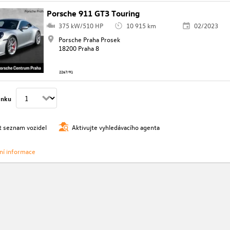
Porsche 911 GT3 Touring
375 kW/510 HP
10 915 km
02/2023
Porsche Praha Prosek
18200 Praha 8
2267/91
ánku
t seznam vozidel
Aktivujte vyhledávacího agenta
vní informace