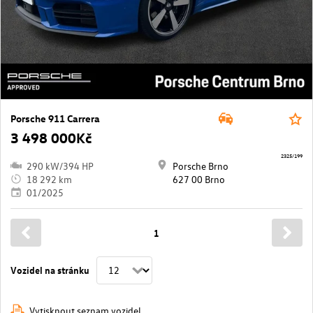
Porsche 911 Carrera
3 498 000Kč
2325/199
290 kW/394 HP
Porsche Brno
18 292 km
627 00 Brno
01/2025
1
Vozidel na stránku
Vytisknout seznam vozidel