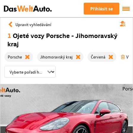
Das
Welt
Auto.
Přihlásit se
Upravit vyhledávání
1
Ojeté vozy Porsche - Jihomoravský
kraj
Porsche
Jihomoravský kraj
Červená
Vym