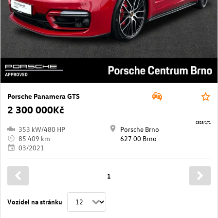
Porsche Panamera GTS
2 300 000Kč
2325/171
353 kW/480 HP
Porsche Brno
85 409 km
627 00 Brno
03/2021
1
Vozidel na stránku