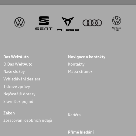
Das WeltAuto
Navigace a kontakty
O Das WeltAuto
Kontakty
Naše služby
Mapa stránek
Vyhledávání dealera
Tiskové zprávy
Nejčastější dotazy
Slovníček pojmů
Zákon
Kariéra
Zpracování osobních údajů
Přímé hledání