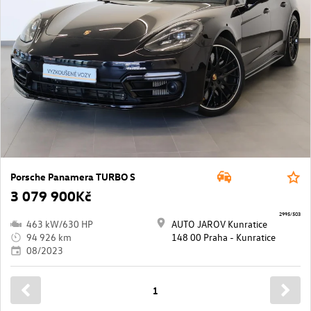
Porsche Panamera TURBO S
3 079 900Kč
2995/503
463 kW/630 HP
AUTO JAROV Kunratice
94 926 km
148 00 Praha - Kunratice
08/2023
1