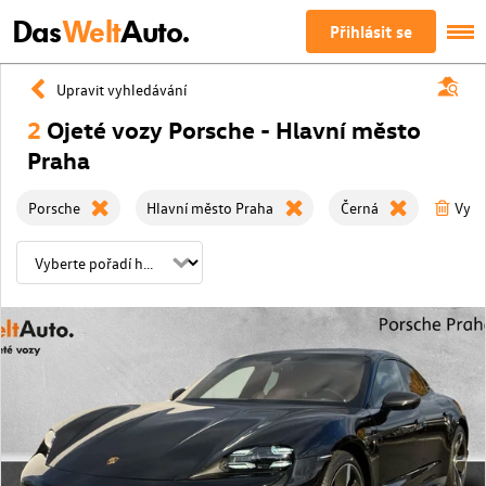
Das
Welt
Auto.
Přihlásit se
Upravit vyhledávání
2
Ojeté vozy Porsche - Hlavní město
Praha
Porsche
Hlavní město Praha
Černá
Vyma