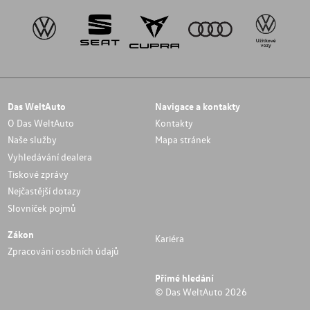
Das WeltAuto
Navigace a kontakty
O Das WeltAuto
Kontakty
Naše služby
Mapa stránek
Vyhledávání dealera
Tiskové zprávy
Nejčastější dotazy
Slovníček pojmů
Zákon
Kariéra
Zpracování osobních údajů
Přímé hledání
© Das WeltAuto 2026