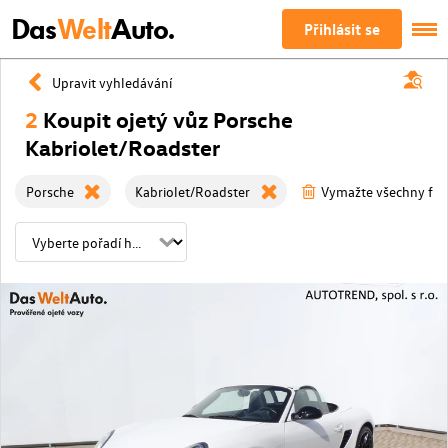
Das
Welt
Auto.
Přihlásit se
Upravit vyhledávání
2
Koupit ojetý vůz Porsche
Kabriolet/Roadster
Porsche
Kabriolet/Roadster
Vymažte všechny filt