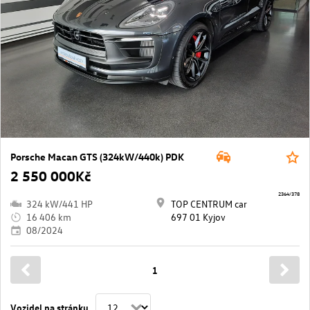
Porsche Macan GTS (324kW/440k) PDK
2 550 000Kč
2364/378
324 kW/441 HP
TOP CENTRUM car
16 406 km
697 01 Kyjov
08/2024
1
Vozidel na stránku