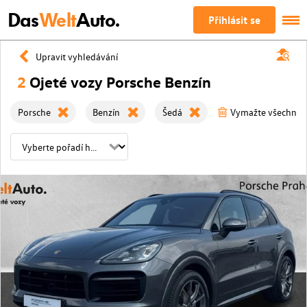
Das
Welt
Auto.
Přihlásit se
Upravit vyhledávání
2
Ojeté vozy Porsche Benzín
Porsche
Benzín
Šedá
Vymažte všechny fi