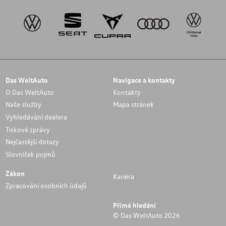
Das WeltAuto
Navigace a kontakty
O Das WeltAuto
Kontakty
Naše služby
Mapa stránek
Vyhledávání dealera
Tiskové zprávy
Nejčastější dotazy
Slovníček pojmů
Zákon
Kariéra
Zpracování osobních údajů
Přímé hledání
© Das WeltAuto 2026