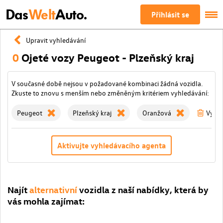
Das
Welt
Auto.
Přihlásit se
Upravit vyhledávání
0
Ojeté vozy Peugeot - Plzeňský kraj
V současné době nejsou v požadované kombinaci žádná vozidla.
Zkuste to znovu s menším nebo změněným kritériem vyhledávání:
Peugeot
Plzeňský kraj
Oranžová
Vymaž
Aktivujte vyhledávacího agenta
Najít
alternativní
vozidla z naší nabídky, která by
vás mohla zajímat: