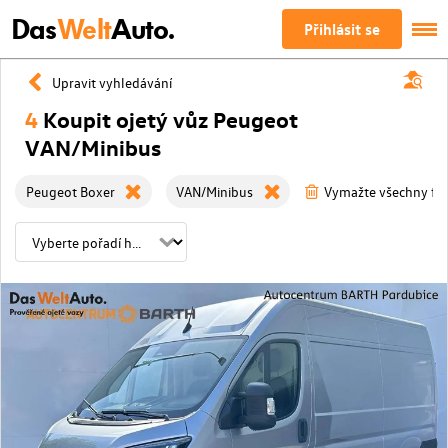
Das
Welt
Auto.
Přihlásit se
Upravit vyhledávání
4
Koupit ojetý vůz Peugeot
VAN/Minibus
Peugeot Boxer
VAN/Minibus
Vymažte všechny filt