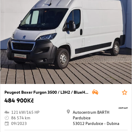
Peugeot Boxer Furgon 3500 / L3H2 / BlueHDi / 165k / MAN6
484 900Kč
2329/649
121 kW/165 HP
Autocentrum BARTH
86 574 km
Pardubice
09/2023
53012 Pardubice - Dubina