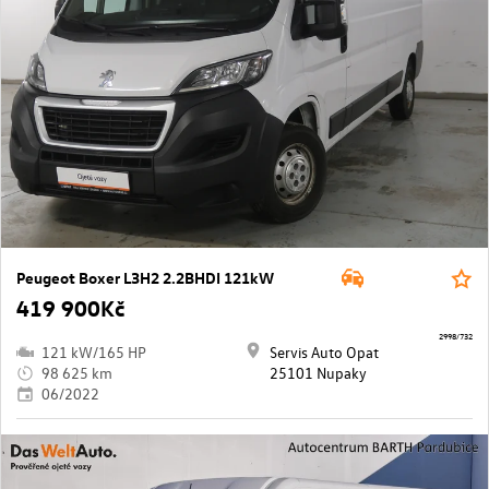
Peugeot Boxer L3H2 2.2BHDI 121kW
419 900Kč
2998/732
121 kW/165 HP
Servis Auto Opat
98 625 km
25101 Nupaky
06/2022