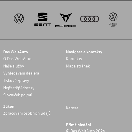
Das WeltAuto
Navigace a kontakty
O Das WeltAuto
Kontakty
Naše služby
Mapa stránek
Vyhledávání dealera
Tiskové zprávy
Nejčastější dotazy
Slovníček pojmů
Zákon
Kariéra
Zpracování osobních údajů
Přímé hledání
© Das WeltAuto 2026