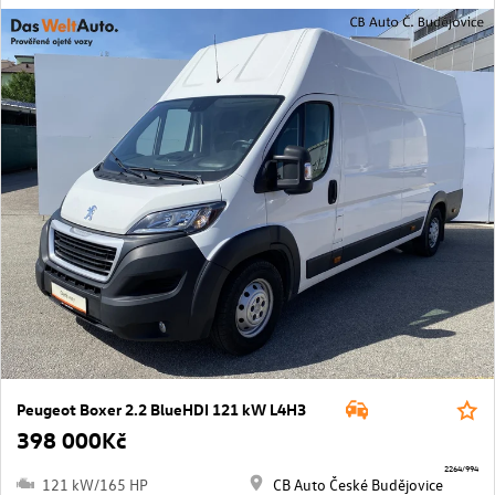
Peugeot Boxer 2.2 BlueHDI 121 kW L4H3
398 000Kč
2264/994
121 kW/165 HP
CB Auto České Budějovice