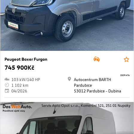
Peugeot Boxer Furgon
745 900Kč
2329/476
103 kW/140 HP
Autocentrum BARTH
1 102 km
Pardubice
04/2026
53012 Pardubice - Dubina