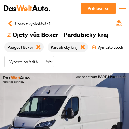
Das
Welt
Auto.
Přihlásit se
Upravit vyhledávání
2
Ojetý vůz Boxer - Pardubický kraj
Peugeot Boxer
Pardubický kraj
Vymažte všechny f