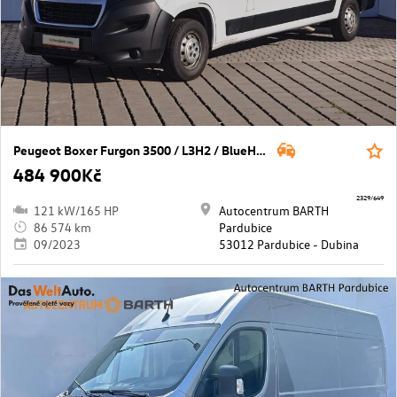
Peugeot Boxer Furgon 3500 / L3H2 / BlueHDi / 165k / MAN6
484 900Kč
2329/649
121 kW/165 HP
Autocentrum BARTH
86 574 km
Pardubice
09/2023
53012 Pardubice - Dubina