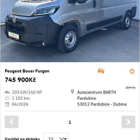
Peugeot Boxer Furgon
745 900Kč
2329/476
103 kW/140 HP
Autocentrum BARTH
1 102 km
Pardubice
04/2026
53012 Pardubice - Dubina
1
Vozidel na stránku