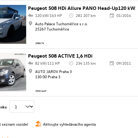
Peugeot 508 HDi Allure PANO Head-Up120 kW
120 kW/163 HP
281 207 km
01/2014
Auto Palace Tuchoměřice s.r.o.
25267 Tuchoměřice
2983/73
Peugeot 508 ACTIVE 1,6 HDi
82 kW/111 HP
234 135 km
09/2011
AUTO JAROV Praha 3
130 00 Praha 3
2923/1619
ánku
t seznam vozidel
Aktivujte vyhledávacího agenta