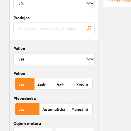
* Zobrazit prá
Prodejce
Palivo
Pohon
vše
Zadní
4x4
Přední
Převodovka
vše
Automatická
Manuální
Objem motoru