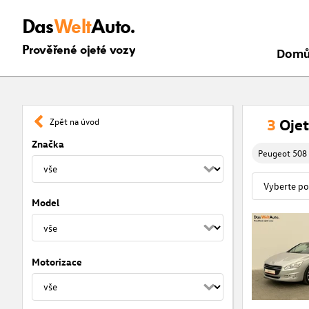
Das
Welt
Auto.
Prověřené ojeté vozy
Dom
3
Ojet
Zpět na úvod
Značka
Peugeot 508
Model
Motorizace