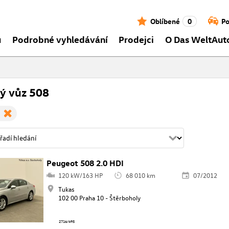
Oblíbené
0
Po
ů
Podrobné vyhledávání
Prodejci
O Das WeltAut
ý vůz 508
Peugeot 508 2.0 HDI
120 kW/163 HP
68 010 km
07/2012
Tukas
102 00 Praha 10 - Štěrboholy
2716/495