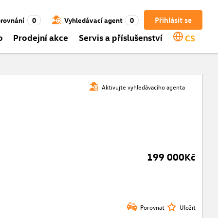
Přihlásit se
rovnání
0
Vyhledávací agent
0
o
Prodejní akce
Servis a příslušenství
CS
Aktivujte vyhledávacího agenta
199 000Kč
Porovnat
Uložit