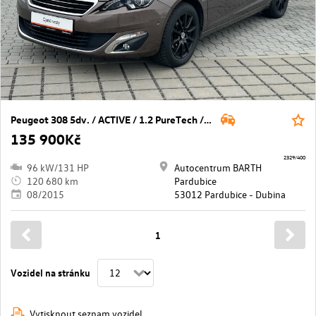
Peugeot 308 5dv. / ACTIVE / 1.2 PureTech / 130 / S&S / MAN
135 900Kč
2329/400
96 kW/131 HP
Autocentrum BARTH
120 680 km
Pardubice
08/2015
53012 Pardubice - Dubina
1
Vozidel na stránku
Vytisknout seznam vozidel