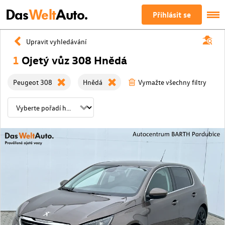
Das
Welt
Auto.
Přihlásit se
Upravit vyhledávání
1
Ojetý vůz 308 Hnědá
Peugeot 308
Hnědá
Vymažte všechny filtry