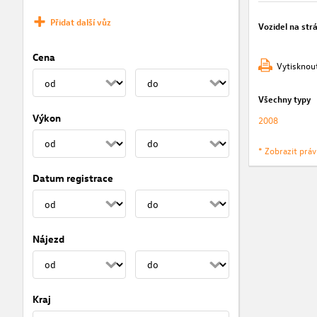
Přidat další vůz
Vozidel na str
Cena
Vytisknou
Všechny typy
Výkon
2008
* Zobrazit prá
Datum registrace
Nájezd
Kraj