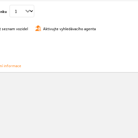
ánku
t seznam vozidel
Aktivujte vyhledávacího agenta
vní informace