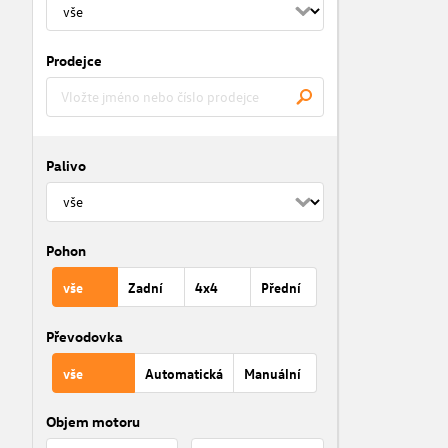
Prodejce
Palivo
Pohon
vše
Zadní
4x4
Přední
Převodovka
vše
Automatická
Manuální
Objem motoru