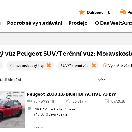
Oblíbené
0
Po
ů
Podrobné vyhledávání
Prodejci
O Das WeltAut
ý vůz Peugeot SUV/Terénní vůz: Moravskosle
Moravskoslezský kraj
SUV/Terénní vůz
Vymažte všech
Peugeot 2008 1.6 BlueHDI ACTIVE 73 kW
73 kW/99 HP
36 817 km
07/2018
PIA CZ Auto Heller Opava
747 07 Opava - Jaktař
2792/184