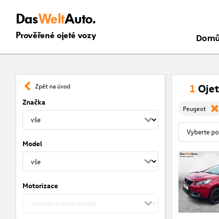
Das
Welt
Auto.
Prověřené ojeté vozy
Dom
1
Ojet
Zpět na úvod
Značka
Peugeot
Model
Motorizace