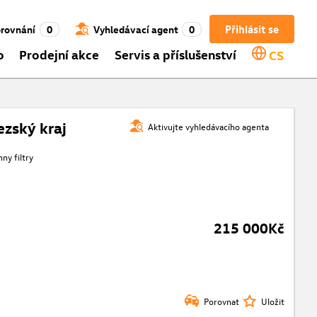
Přihlásit se
rovnání
0
Vyhledávací agent
0
o
Prodejní akce
Servis a příslušenství
CS
zský kraj
Aktivujte vyhledávacího agenta
ny filtry
215 000Kč
Porovnat
Uložit