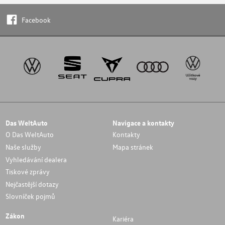
Facebook
Das WeltAuto
Navigace a kontakty
O Das WeltAuto
Kontakty
Naše služby
Mapa stránek
Vyhledávání dealera
Tiskové zprávy
Nejčastější dotazy
Slovníček pojmů
Zákon
Kariéra