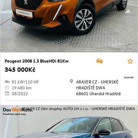
Peugeot 2008 1.5 BlueHDi 81Kw
345 000Kč
2423/405
81 kW/110 HP
ARAVER CZ - UHERSKÉ
19 480 km
HRADIŠTĚ DWA
08/2022
68601 Uherské Hradiště