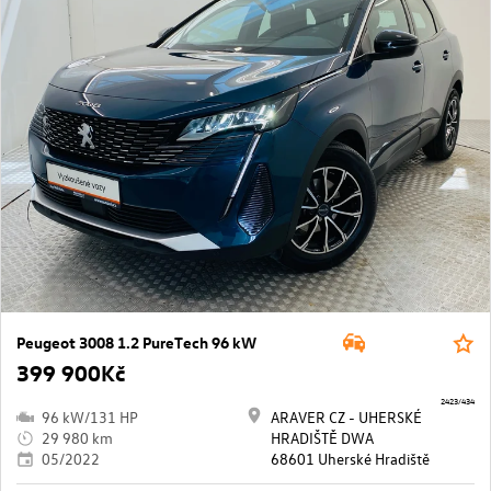
Peugeot 3008 1.2 PureTech 96 kW
399 900Kč
2423/434
96 kW/131 HP
ARAVER CZ - UHERSKÉ
29 980 km
HRADIŠTĚ DWA
05/2022
68601 Uherské Hradiště