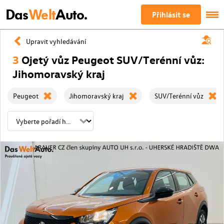
Das
Welt
Auto.
Přihlásit se
Upravit vyhledávání
3
Ojetý vůz Peugeot SUV/Terénní vůz:
Jihomoravský kraj
Peugeot
Jihomoravský kraj
SUV/Terénní vůz