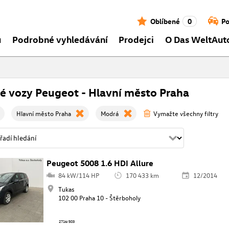
Oblíbené
0
Po
ů
Podrobné vyhledávání
Prodejci
O Das WeltAut
é vozy Peugeot - Hlavní město Praha
Hlavní město Praha
Modrá
Vymažte všechny filtry
Peugeot 5008 1.6 HDI Allure
84 kW/114 HP
170 433 km
12/2014
Tukas
102 00 Praha 10 - Štěrboholy
2716/503