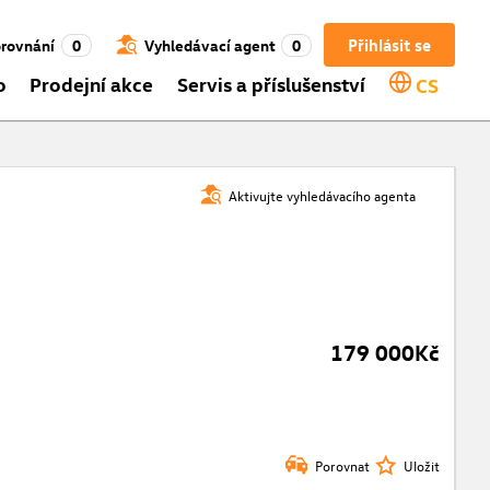
Přihlásit se
rovnání
0
Vyhledávací agent
0
o
Prodejní akce
Servis a příslušenství
CS
Aktivujte vyhledávacího agenta
179 000Kč
Porovnat
Uložit