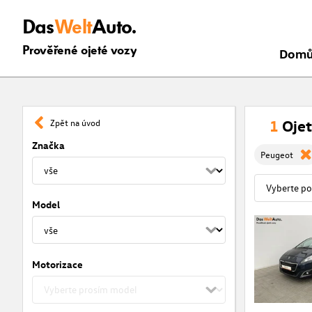
Das
Welt
Auto.
Prověřené ojeté vozy
Dom
1
Ojet
Zpět na úvod
Značka
Peugeot
Model
Motorizace