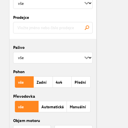
Prodejce
Palivo
Pohon
vše
Zadní
4x4
Přední
Převodovka
vše
Automatická
Manuální
Objem motoru