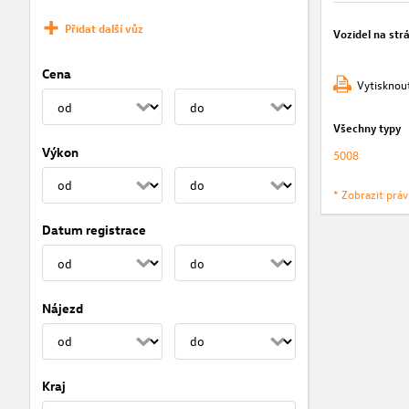
Přidat další vůz
Vozidel na str
Cena
Vytisknou
Všechny typy
Výkon
5008
* Zobrazit prá
Datum registrace
Nájezd
Kraj