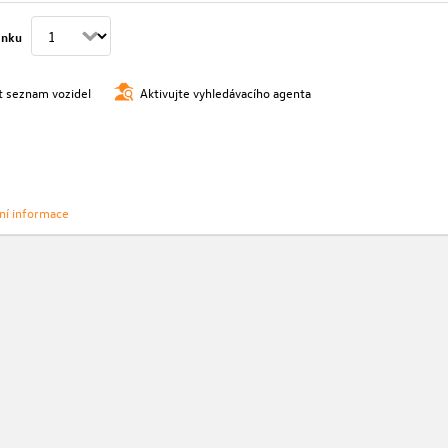
ánku
t seznam vozidel
Aktivujte vyhledávacího agenta
vní informace