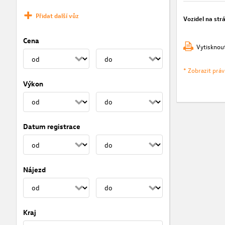
Přidat další vůz
Vozidel na str
Cena
Vytisknou
* Zobrazit prá
Výkon
Datum registrace
Nájezd
Kraj