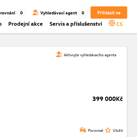
Přihlásit se
rovnání
0
Vyhledávací agent
0
o
Prodejní akce
Servis a příslušenství
CS
Aktivujte vyhledávacího agenta
399 000Kč
Porovnat
Uložit