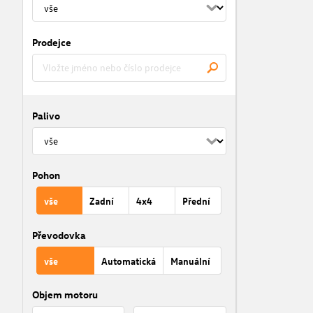
Prodejce
Palivo
Pohon
vše
Zadní
4x4
Přední
Převodovka
vše
Automatická
Manuální
Objem motoru