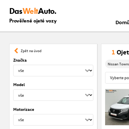
Das
Welt
Auto.
Prověřené ojeté vozy
Dom
1
Ojet
Zpět na úvod
Značka
Nissan Town
Model
Motorizace