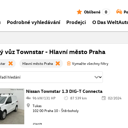
Oblíbené
0
Po
ů
Podrobné vyhledávání
Prodejci
O Das WeltAut
ý vůz Townstar - Hlavní město Praha
star
Hlavní město Praha
Vymažte všechny filtry
Nissan Townstar 1.3 DIG-T Connecta
96 kW/131 HP
87 539 km
02/2024
Tukas
102 00 Praha 10 - Štěrboholy
2716/478