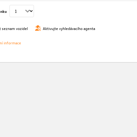
ánku
t seznam vozidel
Aktivujte vyhledávacího agenta
vní informace