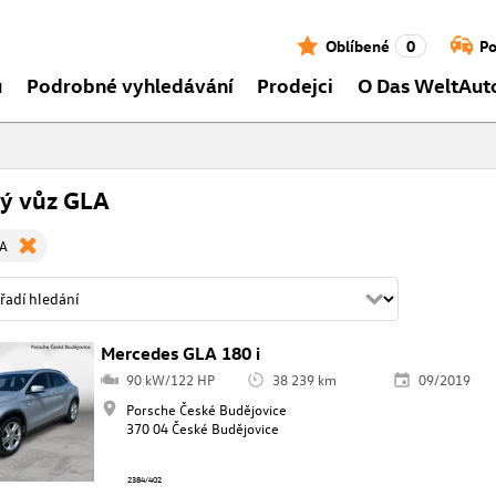
Oblíbené
0
Po
ů
Podrobné vyhledávání
Prodejci
O Das WeltAut
tý vůz GLA
LA
Mercedes GLA 180 i
90 kW/122 HP
38 239 km
09/2019
Porsche České Budějovice
370 04 České Budějovice
2384/402