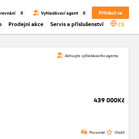
Přihlásit se
rovnání
0
Vyhledávací agent
0
o
Prodejní akce
Servis a příslušenství
CS
Aktivujte vyhledávacího agenta
439 000Kč
Porovnat
Uložit