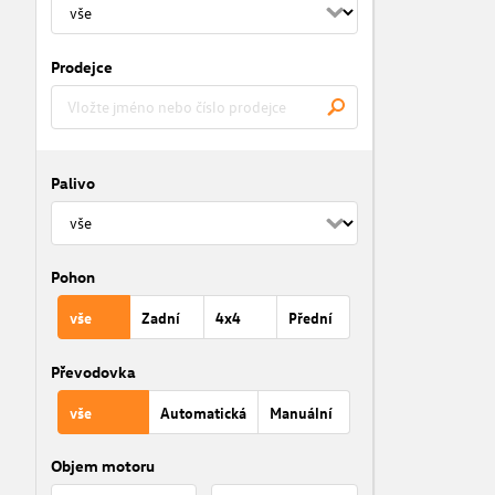
Prodejce
Palivo
Pohon
vše
Zadní
4x4
Přední
Převodovka
vše
Automatická
Manuální
Objem motoru