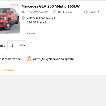
Mercedes GLA 250 4Matic 165kW
165 kW/224 HP
81 339 km
06/2021
AUTO JAROV Praha 3
130 00 Praha 3
2923/1891
ánku
t seznam vozidel
Aktivujte vyhledávacího agenta
vní informace