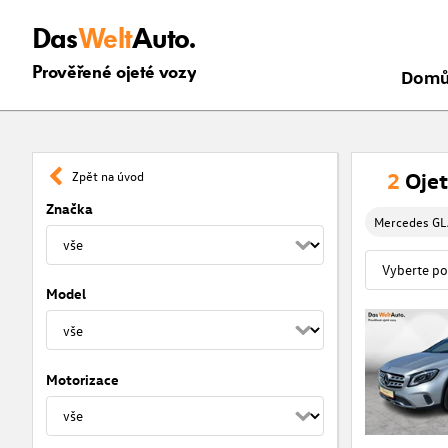
Das
Welt
Auto.
Prověřené ojeté vozy
Dom
2
Oje
Zpět na úvod
Značka
Mercedes G
Model
Motorizace