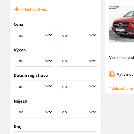
Přidat další vůz
Cena
Výkon
Vozidel na str
Vytisknou
Datum registrace
* Zobrazit prá
Nájezd
Kraj