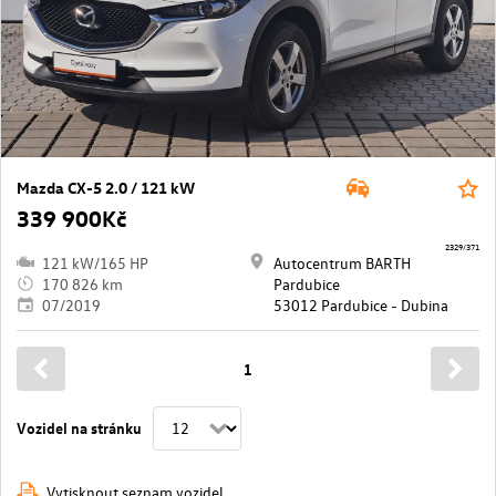
Mazda CX-5 2.0 / 121 kW
339 900Kč
2329/371
121 kW/165 HP
Autocentrum BARTH
170 826 km
Pardubice
07/2019
53012 Pardubice - Dubina
1
Vozidel na stránku
Vytisknout seznam vozidel