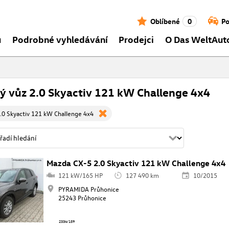
Oblíbené
0
Po
ů
Podrobné vyhledávání
Prodejci
O Das WeltAut
ý vůz 2.0 Skyactiv 121 kW Challenge 4x4
.0 Skyactiv 121 kW Challenge 4x4
Mazda CX-5 2.0 Skyactiv 121 kW Challenge 4x4
121 kW/165 HP
127 490 km
10/2015
PYRAMIDA Průhonice
25243 Průhonice
2334/159