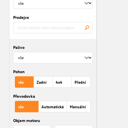
Prodejce
Palivo
Pohon
vše
Zadní
4x4
Přední
Převodovka
vše
Automatická
Manuální
Objem motoru