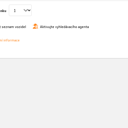
ánku
t seznam vozidel
Aktivujte vyhledávacího agenta
vní informace