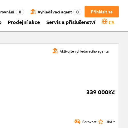
Přihlásit se
rovnání
0
Vyhledávací agent
0
o
Prodejní akce
Servis a příslušenství
CS
Aktivujte vyhledávacího agenta
339 000Kč
Porovnat
Uložit