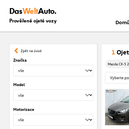
Das
Welt
Auto.
Prověřené ojeté vozy
Dom
1
Ojet
Zpět na úvod
Značka
Mazda CX-5 2
Model
Motorizace