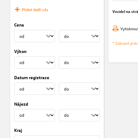
Přidat další vůz
Vozidel na str
Cena
Vytisknou
* Zobrazit prá
Výkon
Datum registrace
Nájezd
Kraj