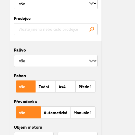
Prodejce
Palivo
Pohon
vše
Zadní
4x4
Přední
Převodovka
vše
Automatická
Manuální
Objem motoru