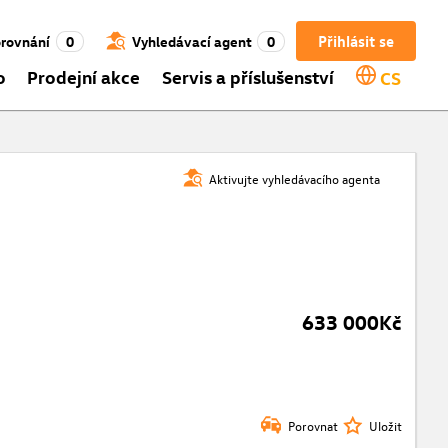
Přihlásit se
rovnání
0
Vyhledávací agent
0
o
Prodejní akce
Servis a příslušenství
CS
Aktivujte vyhledávacího agenta
633 000Kč
Porovnat
Uložit