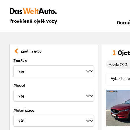
Das
Welt
Auto.
Prověřené ojeté vozy
Dom
1
Ojet
Zpět na úvod
Značka
Mazda CX-5
Model
Motorizace