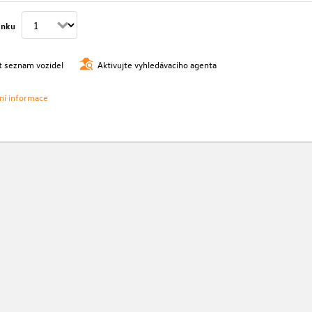
ánku
t seznam vozidel
Aktivujte vyhledávacího agenta
vní informace