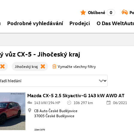
Oblíbené
0
Po
ů
Podrobné vyhledávání
Prodejci
O Das WeltAut
ý vůz CX-5 - Jihočeský kraj
Jihočeský kraj
Vymažte všechny filtry
Mazda CX-5 2.5 Skyactiv-G 143 kW AWD AT
143 kW/194 HP
106 297 km
06/2021
CB Auto České Budějovice
37005 České Budějovice
2264/1070