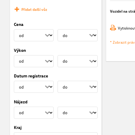
Přidat další vůz
Vozidel na str
Cena
Vytisknou
* Zobrazit prá
Výkon
Datum registrace
Nájezd
Kraj