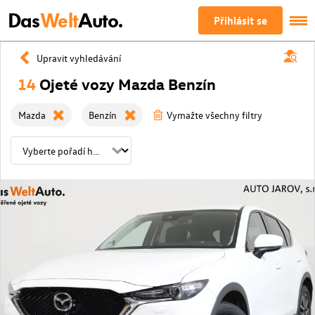
Das
Welt
Auto.
Přihlásit se
Upravit vyhledávání
14
Ojeté vozy Mazda Benzín
Mazda
Benzín
Vymažte všechny filtry