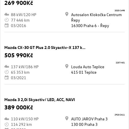
269 900Kč
2020/1498
88 kW/120 HP
Autosalon Klokočka Centrum
77 446 km
Řepy
03/2016
16300 Praha 6 - Řepy
Mazda CX-30 GT Plus 2.0 Skyactiv-X 137 kW automat ,
505 990Kč
2257/401
137 kW/186 HP
Louda Auto Teplice
65 353 km
415 01 Teplice
03/2021
Mazda 3 2,0i Skyactiv/ LED, ACC, NAVI
389 000Kč
2923/2411
110 kW/150 HP
AUTO JAROV Praha 3
114 292 km
130 00 Praha 3