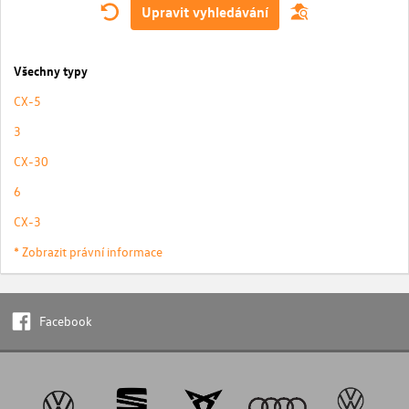
Upravit vyhledávání
Všechny typy
CX-5
3
CX-30
6
CX-3
* Zobrazit právní informace
Facebook