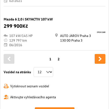
02/2021
Mazda 6 2,0 i SKYACTIV 107 kW
299 900Kč
2923/2180
107 kW/145 HP
AUTO JAROV Praha 3
129 797 km
130 00 Praha 3
06/2016
1
2
Vozidel na stránku
Vytisknout seznam vozidel
Aktivujte vyhledávacího agenta