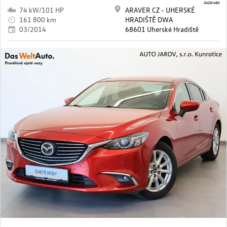
2423/450
74 kW/101 HP
ARAVER CZ - UHERSKÉ
161 800 km
HRADIŠTĚ DWA
03/2014
68601 Uherské Hradiště