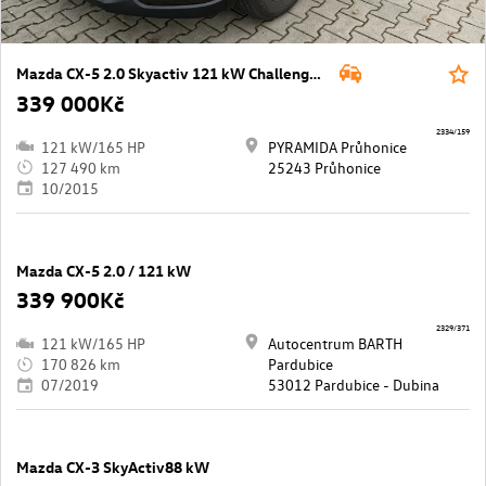
Mazda CX-5 2.0 Skyactiv 121 kW Challenge 4x4
339 000Kč
2334/159
121 kW/165 HP
PYRAMIDA Průhonice
127 490 km
25243 Průhonice
10/2015
Mazda CX-5 2.0 / 121 kW
339 900Kč
2329/371
121 kW/165 HP
Autocentrum BARTH
170 826 km
Pardubice
07/2019
53012 Pardubice - Dubina
Mazda CX-3 SkyActiv88 kW