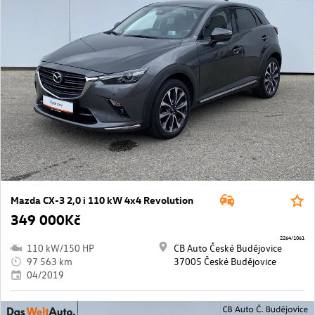
Mazda CX-3 2,0 i 110 kW 4x4 Revolution
349 000Kč
2264/1061
110 kW/150 HP
CB Auto České Budějovice
97 563 km
37005 České Budějovice
04/2019