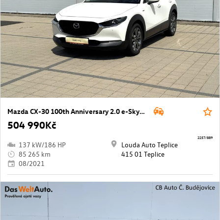
Mazda CX-30 100th Anniversary 2.0 e-Skyactiv X 137 kW manuál ,
504 990Kč
2257/889
137 kW/186 HP
Louda Auto Teplice
85 265 km
415 01 Teplice
08/2021