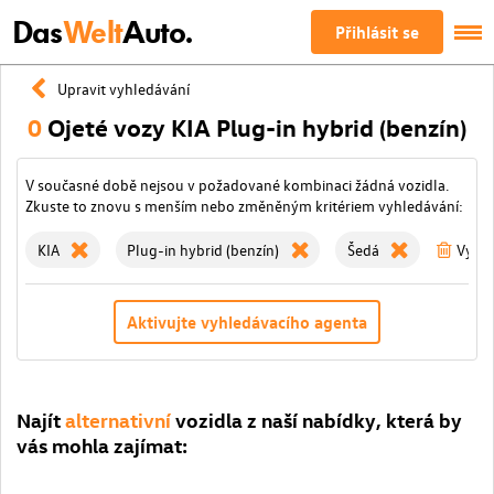
Das
Welt
Auto.
Přihlásit se
Upravit vyhledávání
0
Ojeté vozy KIA Plug-in hybrid (benzín)
V současné době nejsou v požadované kombinaci žádná vozidla.
Zkuste to znovu s menším nebo změněným kritériem vyhledávání:
KIA
Plug-in hybrid (benzín)
Šedá
Vymaž
Aktivujte vyhledávacího agenta
Najít
alternativní
vozidla z naší nabídky, která by
vás mohla zajímat: