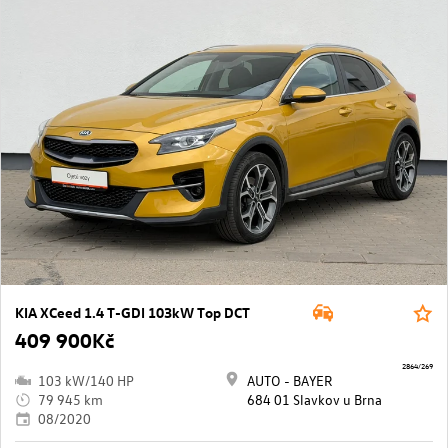
KIA XCeed 1.4 T-GDI 103kW Top DCT
409 900Kč
2864/269
103 kW/140 HP
AUTO - BAYER
79 945 km
684 01 Slavkov u Brna
08/2020