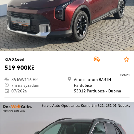
KIA XCeed
519 900Kč
2329/679
85 kW/116 HP
Autocentrum BARTH
km na vyžádání
Pardubice
07/2026
53012 Pardubice - Dubina