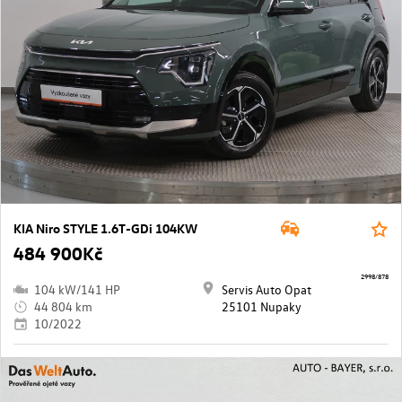
KIA Niro STYLE 1.6T-GDi 104KW
484 900Kč
2998/878
104 kW/141 HP
Servis Auto Opat
44 804 km
25101 Nupaky
10/2022