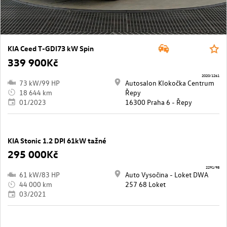
KIA Ceed T-GDI73 kW Spin
339 900Kč
2020/1261
73 kW/99 HP
Autosalon Klokočka Centrum
18 644 km
Řepy
01/2023
16300 Praha 6 - Řepy
KIA Stonic 1.2 DPI 61kW tažné
295 000Kč
2291/98
61 kW/83 HP
Auto Vysočina - Loket DWA
44 000 km
257 68 Loket
03/2021