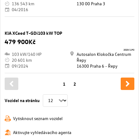
136 543 km
130 00 Praha 3
04/2016
KIA XCeed T-GDi103 kW TOP
479 900Kč
2020/1192
103 kW/140 HP
Autosalon Klokočka Centrum
20 601 km
Řepy
09/2024
16300 Praha 6 - Řepy
1
2
Vozidel na stránku
Vytisknout seznam vozidel
Aktivujte vyhledávacího agenta