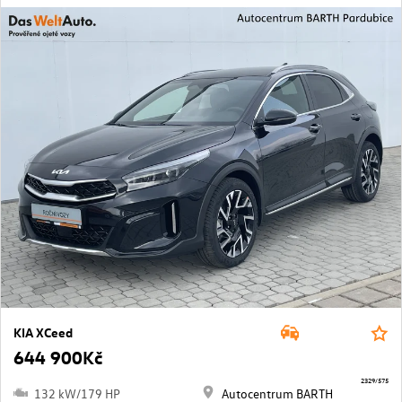
KIA XCeed
644 900Kč
2329/575
132 kW/179 HP
Autocentrum BARTH