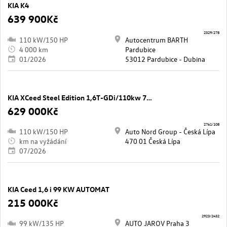
KIA K4
639 900Kč
2329/278
110 kW/150 HP
Autocentrum BARTH
4 000 km
Pardubice
01/2026
53012 Pardubice - Dubina
KIA XCeed Steel Edition 1,6T-GDi/110kw 7°DCT
629 000Kč
2761/108
110 kW/150 HP
Auto Nord Group - Česká Lípa
km na vyžádání
470 01 Česká Lípa
07/2026
KIA Ceed 1,6 i 99 KW AUTOMAT
215 000Kč
2923/2432
99 kW/135 HP
AUTO JAROV Praha 3