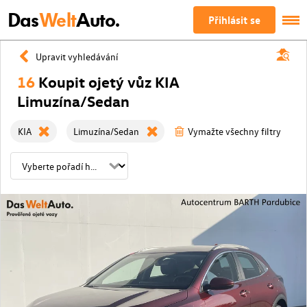
Das
Welt
Auto.
Přihlásit se
Upravit vyhledávání
16
Koupit ojetý vůz KIA
Limuzína/Sedan
KIA
Limuzína/Sedan
Vymažte všechny filtry