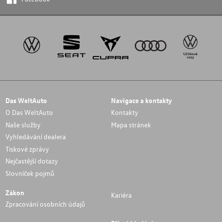
Das WeltAuto
Navigace a kontakty
O Das WeltAuto
Kontakty
Naše služby
Mapa stránek
Vyhledávání dealera
Tiskové zprávy
Nejčastější dotazy
Slovníček pojmů
Zákon
Kariéra
Zpracování osobních údajů