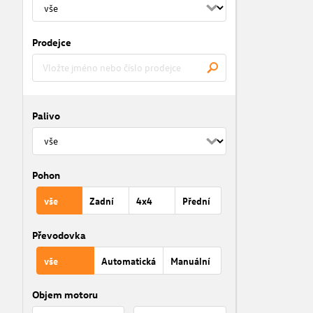
Prodejce
Palivo
Pohon
vše
Zadní
4x4
Přední
Převodovka
vše
Automatická
Manuální
Objem motoru