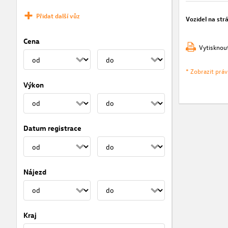
Přidat další vůz
Vozidel na str
Cena
Vytisknou
* Zobrazit prá
Výkon
Datum registrace
Nájezd
Kraj