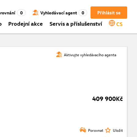
Přihlásit se
rovnání
0
Vyhledávací agent
0
o
Prodejní akce
Servis a příslušenství
CS
Aktivujte vyhledávacího agenta
409 900Kč
Porovnat
Uložit