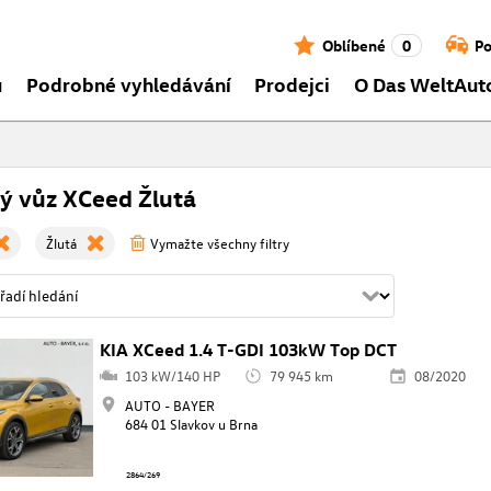
Oblíbené
0
Po
ů
Podrobné vyhledávání
Prodejci
O Das WeltAut
ý vůz XCeed Žlutá
Žlutá
Vymažte všechny filtry
KIA XCeed 1.4 T-GDI 103kW Top DCT
103 kW/140 HP
79 945 km
08/2020
AUTO - BAYER
684 01 Slavkov u Brna
2864/269