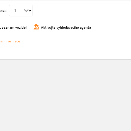
ánku
t seznam vozidel
Aktivujte vyhledávacího agenta
vní informace