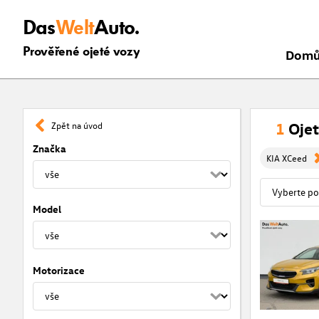
Das
Welt
Auto.
Prověřené ojeté vozy
Dom
1
Ojet
Zpět na úvod
Značka
KIA XCeed
Model
Motorizace