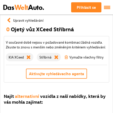
Das
Welt
Auto.
Přihlásit se
Upravit vyhledávání
0
Ojetý vůz XCeed Stříbrná
V současné době nejsou v požadované kombinaci žádná vozidla.
Zkuste to znovu s menším nebo změněným kritériem vyhledávání:
KIA XCeed
Stříbrná
Vymažte všechny filtry
Aktivujte vyhledávacího agenta
Najít
alternativní
vozidla z naší nabídky, která by
vás mohla zajímat: