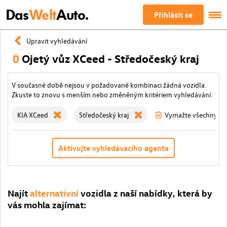
Das
Welt
Auto.
Přihlásit se
Upravit vyhledávání
0
Ojetý vůz XCeed - Středočeský kraj
V současné době nejsou v požadované kombinaci žádná vozidla.
Zkuste to znovu s menším nebo změněným kritériem vyhledávání:
KIA XCeed
Středočeský kraj
Vymažte všechny fil
Aktivujte vyhledávacího agenta
Najít
alternativní
vozidla z naší nabídky, která by
vás mohla zajímat: