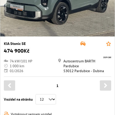
KIA Stonic SE
474 900Kč
2329/285
74 kW/101 HP
Autocentrum BARTH
1 000 km
Pardubice
01/2026
53012 Pardubice - Dubina
1
Vozidel na stránku
Vytisknout seznam vozidel