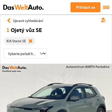
Das
Welt
Auto.
Přihlásit se
Upravit vyhledávání
1
Ojetý vůz SE
KIA Stonic SE