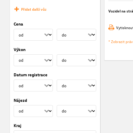
Přidat další vůz
Vozidel na str
Cena
Vytisknou
* Zobrazit prá
Výkon
Datum registrace
Nájezd
Kraj