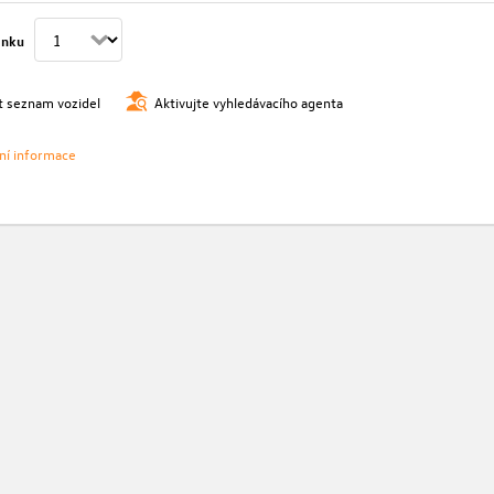
ánku
t seznam vozidel
Aktivujte vyhledávacího agenta
vní informace