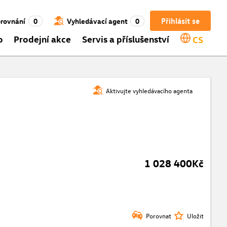
Přihlásit se
rovnání
0
Vyhledávací agent
0
o
Prodejní akce
Servis a příslušenství
CS
Aktivujte vyhledávacího agenta
1 028 400Kč
Porovnat
Uložit