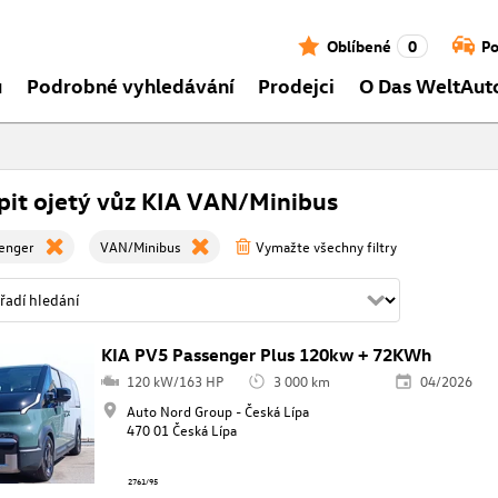
Oblíbené
0
Po
ů
Podrobné vyhledávání
Prodejci
O Das WeltAut
it ojetý vůz KIA VAN/Minibus
senger
VAN/Minibus
Vymažte všechny filtry
KIA PV5 Passenger Plus 120kw + 72KWh
120 kW/163 HP
3 000 km
04/2026
Auto Nord Group - Česká Lípa
470 01 Česká Lípa
2761/95