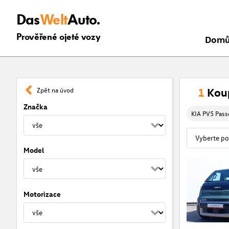
Das
Welt
Auto.
Prověřené ojeté vozy
Dom
1
Koup
Zpět na úvod
Značka
KIA PV5 Pas
Model
Motorizace