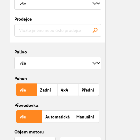
Prodejce
Palivo
Pohon
vše
Zadní
4x4
Přední
Převodovka
vše
Automatická
Manuální
Objem motoru