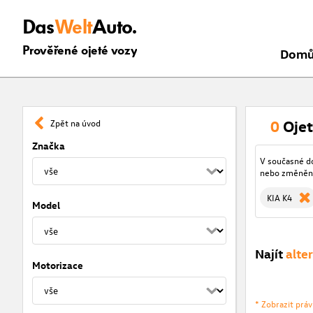
Das
Welt
Auto.
Prověřené ojeté vozy
Dom
0
Ojet
Zpět na úvod
Značka
V současné d
nebo změněný
KIA K4
Model
Najít
alte
Motorizace
* Zobrazit prá