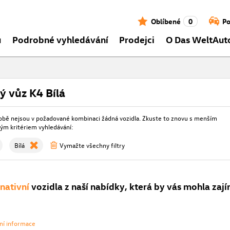
Oblíbené
0
Po
ů
Podrobné vyhledávání
Prodejci
O Das WeltAut
ý vůz K4 Bílá
obě nejsou v požadované kombinaci žádná vozidla. Zkuste to znovu s menším
m kritériem vyhledávání:
Bílá
Vymažte všechny filtry
rnativní
vozidla z naší nabídky, která by vás mohla zají
vní informace