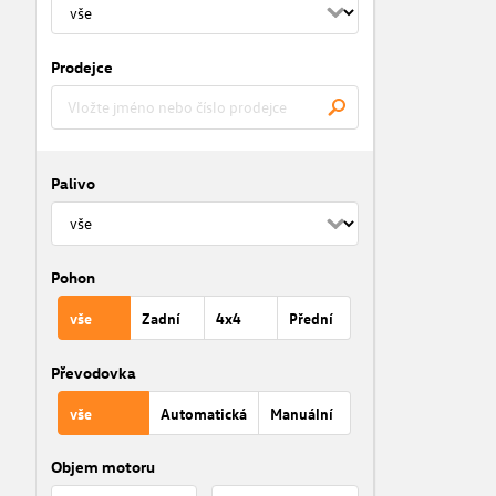
Prodejce
Palivo
Pohon
vše
Zadní
4x4
Přední
Převodovka
vše
Automatická
Manuální
Objem motoru