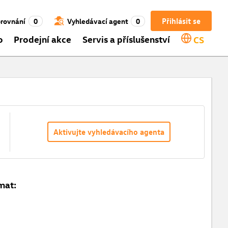
Přihlásit se
rovnání
0
Vyhledávací agent
0
o
Prodejní akce
Servis a příslušenství
CS
Aktivujte vyhledávacího agenta
mat: