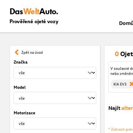
Das
Welt
Auto.
Prověřené ojeté vozy
Dom
0
Ojet
Zpět na úvod
Značka
V současné d
nebo změněný
KIA EV3
Model
Najít
alte
Motorizace
* Zobrazit prá