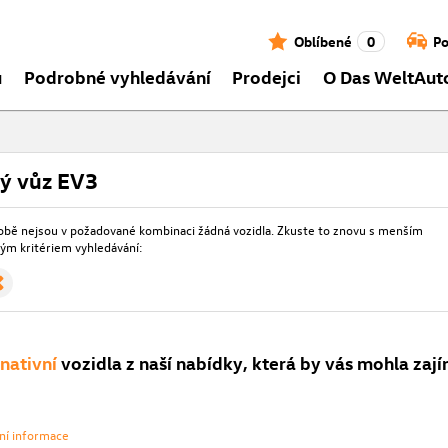
Oblíbené
0
Po
ů
Podrobné vyhledávání
Prodejci
O Das WeltAut
ý vůz EV3
obě nejsou v požadované kombinaci žádná vozidla. Zkuste to znovu s menším
m kritériem vyhledávání:
rnativní
vozidla z naší nabídky, která by vás mohla zají
vní informace