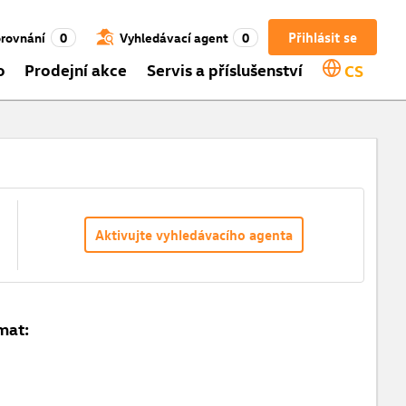
Přihlásit se
rovnání
0
Vyhledávací agent
0
o
Prodejní akce
Servis a příslušenství
CS
Aktivujte vyhledávacího agenta
mat: