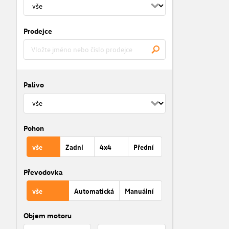
Prodejce
Palivo
Pohon
vše
Zadní
4x4
Přední
Převodovka
vše
Automatická
Manuální
Objem motoru