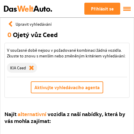
Das
Welt
Auto.
Přihlásit se
Upravit vyhledávání
0
Ojetý vůz Ceed
V současné době nejsou v požadované kombinaci žádná vozidla.
Zkuste to znovu s menším nebo změněným kritériem vyhledávání:
KIA Ceed
Aktivujte vyhledávacího agenta
Najít
alternativní
vozidla z naší nabídky, která by
vás mohla zajímat: