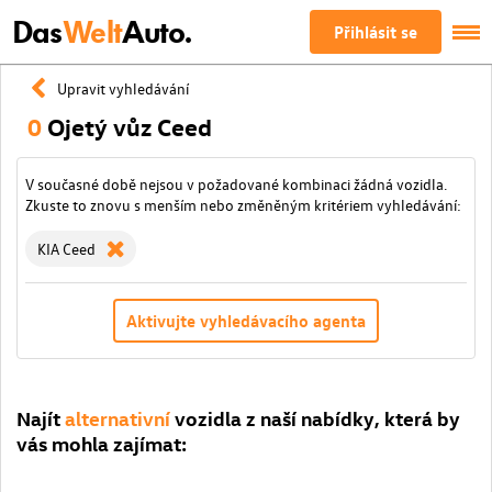
Das
Welt
Auto.
Přihlásit se
Upravit vyhledávání
0
Ojetý vůz Ceed
V současné době nejsou v požadované kombinaci žádná vozidla.
Zkuste to znovu s menším nebo změněným kritériem vyhledávání:
KIA Ceed
Aktivujte vyhledávacího agenta
Najít
alternativní
vozidla z naší nabídky, která by
vás mohla zajímat: