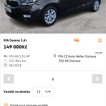
KIA Carens 1.6 i
149 000Kč
2791/387
99 kW/135 HP
PIA CZ Auto Heller Ostrava
231 842 km
702 00 Ostrava
06/2018
1
Vozidel na stránku
Vytisknout seznam vozidel