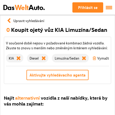
Das
Welt
Auto.
Přihlásit se
Upravit vyhledávání
0
Koupit ojetý vůz KIA Limuzína/Sedan
V současné době nejsou v požadované kombinaci žádná vozidla.
Zkuste to znovu s menším nebo změněným kritériem vyhledávání:
KIA
Diesel
Limuzína/Sedan
Vymažte vše
Aktivujte vyhledávacího agenta
Najít
alternativní
vozidla z naší nabídky, která by
vás mohla zajímat: