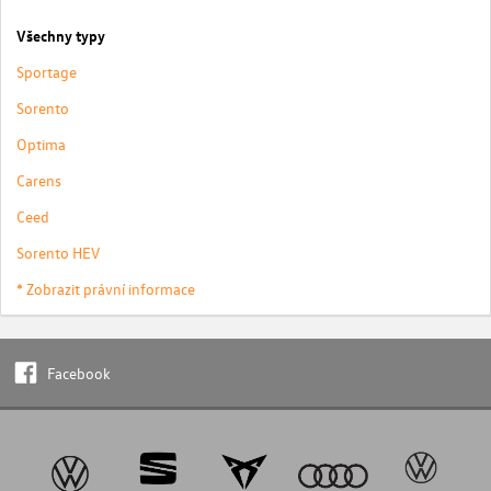
Všechny typy
Sportage
Sorento
Optima
Carens
Ceed
Sorento HEV
* Zobrazit právní informace
Facebook