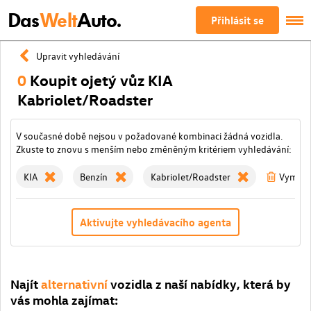
Das
Welt
Auto.
Přihlásit se
Upravit vyhledávání
0
Koupit ojetý vůz KIA
Kabriolet/Roadster
V současné době nejsou v požadované kombinaci žádná vozidla.
Zkuste to znovu s menším nebo změněným kritériem vyhledávání:
KIA
Benzín
Kabriolet/Roadster
Vymažte
Aktivujte vyhledávacího agenta
Najít
alternativní
vozidla z naší nabídky, která by
vás mohla zajímat: