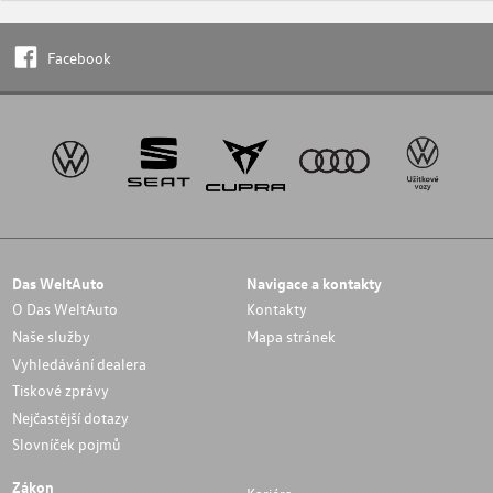
Facebook
Das WeltAuto
Navigace a kontakty
O Das WeltAuto
Kontakty
Naše služby
Mapa stránek
Vyhledávání dealera
Tiskové zprávy
Nejčastější dotazy
Slovníček pojmů
Zákon