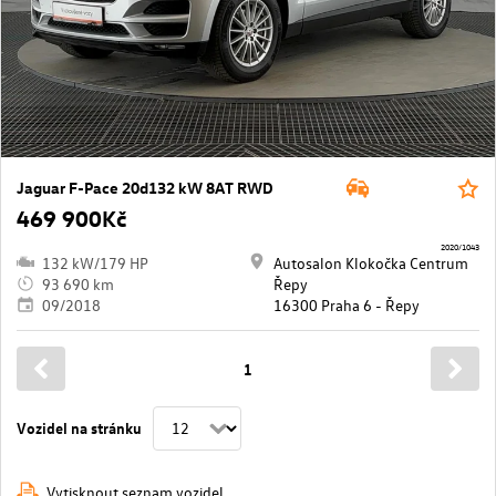
Jaguar F-Pace 20d132 kW 8AT RWD
469 900Kč
2020/1043
132 kW/179 HP
Autosalon Klokočka Centrum
93 690 km
Řepy
09/2018
16300 Praha 6 - Řepy
1
Vozidel na stránku
Vytisknout seznam vozidel