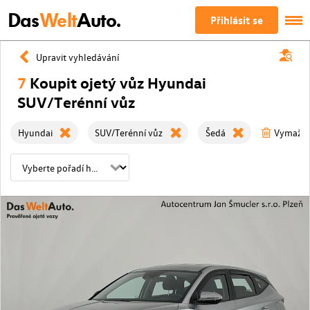
Das
Welt
Auto.
Přihlásit se
Upravit vyhledávání
7
Koupit ojetý vůz Hyundai
SUV/Terénní vůz
Hyundai
SUV/Terénní vůz
Šedá
Vymažte 