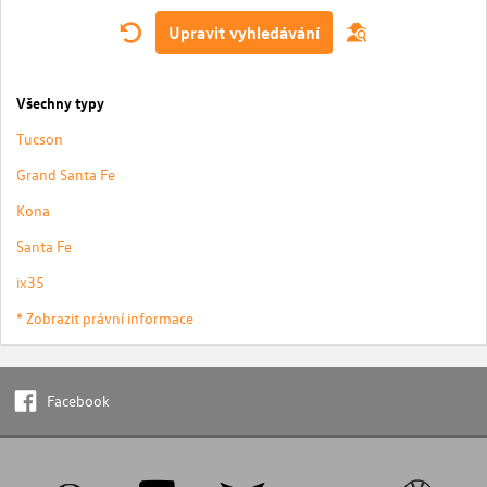
Upravit vyhledávání
Všechny typy
Tucson
Grand Santa Fe
Kona
Santa Fe
ix35
* Zobrazit právní informace
Facebook