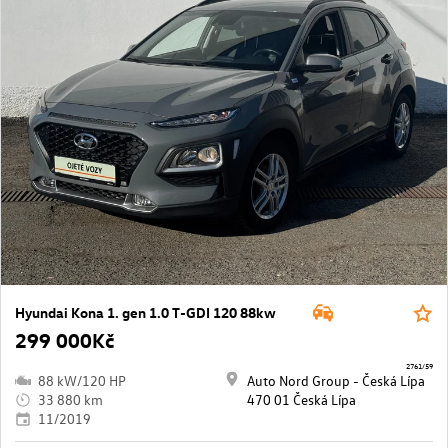
Hyundai Kona 1. gen 1.0 T-GDI 120 88kw
299 000Kč
2761/59
88 kW/120 HP
Auto Nord Group - Česká Lípa
33 880 km
470 01 Česká Lípa
11/2019