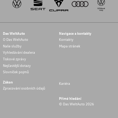
Das WeltAuto
Navigace a kontakty
O Das WeltAuto
Kontakty
Naše služby
Mapa stránek
Vyhledávání dealera
Tiskové zprávy
Nejčastější dotazy
Slovníček pojmů
Zákon
Kariéra
Zpracování osobních údajů
Přímé hledání
© Das WeltAuto 2026