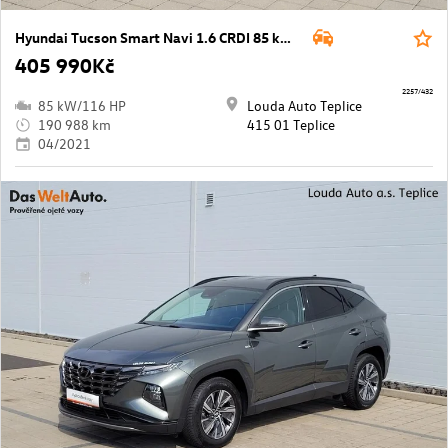
Hyundai Tucson Smart Navi 1.6 CRDI 85 kW manuál ,
405 990Kč
2257/432
85 kW/116 HP
Louda Auto Teplice
190 988 km
415 01 Teplice
04/2021