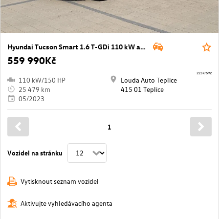
Hyundai Tucson Smart 1.6 T-GDi 110 kW automat ,DPH
559 990Kč
2257/592
110 kW/150 HP
Louda Auto Teplice
25 479 km
415 01 Teplice
05/2023
1
Vozidel na stránku
Vytisknout seznam vozidel
Aktivujte vyhledávacího agenta